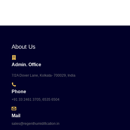
About Us
Admin. Office
7/2A Dover Lane, Kolkata- 700029, India
Phone
+91 33 2461 3705, 6535 6504
Mail
sales@regenthumidification.in