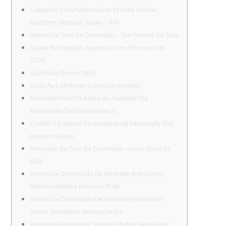
Categoria: 1win Aviator Game Of India Review
Algorithm, Methods, Rules – 948
Defesa De Tese De Doutorado – Yuri Ferreira Da Silva
Galera Bet Apostas: Aprenda Como Funciona Em
2024!
Qualidade Dieses Odds
Quais As 5 Melhores Casas De Apostas?
Resultado Final Da Etapa De Avaliação Da
Adequação Dos Documentos G
Confira O Esfuerzo Da Avaliação Ag Adequação Dos
Arquivos Gerais
Seminário De Tese De Doutorado – Luísa Vicari Do
Valle
Defesa De Dissertação De Mestrado Instructions
Gabriela Montine Resende Pratti
Defesa De Dissertação De Mestrado Instructions
Daniel Scandiuzzi Valença De Ca
Perguntas Frequentes Sobre U Melhor Sites Sobre