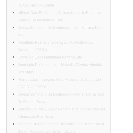
R$ 600 Na Sua Conta!
Últimos Dias Em Virtude De Inscrições No Processo
Seletivo De Mestrado E Dou
Defesa Seminário De Doutorado – Yuri Ferreira Da
Silva
Resultado Pós-reconsideração Do Mestrado E
Doutorado 2020 3
Conteúdo E Acessibilidade Perform Site
Seminário De Mestrado — Nathalia Oliveira Almeida
Dos Anjos
Prorrogadas Inscrições Para Mestrado E Doutorado
2021 3 Até 08/09/
Defesa Seminário De Doutorado – Mariana Anastácia
De Oliveira Schwarc
Seleção Da Pós 2022-2: Rendimiento Do Recurso Pra
Adequação Dos Docu
Métodos De Pagamentos Disponíveis Para Operating
System Apostadores Do 1win Aviator