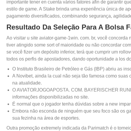
importante tener en cuenta vários fatores afin de garantir q
estilo de game. A Stake brinda uma experiência única de a
pagamento diversificados, combinando segurança, agilidade
Resultado Da Seleção Para A Bolsa F
Ao visitar u site aviator-game-1win. com. br, você concord
tiver atingido some sort of maioridade ou não concordar com
se você fizer um depósito inferior, terá que cumprir um roll
todos os perfis de apostadores, dando oportunidade a los dos
O Instituto Brasileiro de Petróleo e Gás (IBP) abriu as i
A Novibet, ainda la cual não seja tão famosa como suas 
na atualidade.
O AVIATORJOGOAPOSTA. COM. BAYERISCHER RUNDFUNK 
informações disponibilizadas no site.
É normal que o jogador tenha dúvidas sobre a new impar
Embora não esconda de ninguém que seu foco são os ga
sua fezinha na área de esportes.
Outra promoção extremely indicada da Parimatch é o torne