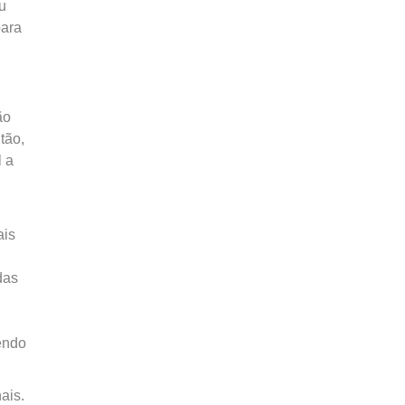
eu
para
ão
tão,
l a
ais
das
endo
ais.