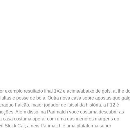
r exemplo resultado final 1×2 e acima/abaixo de gols, at the d
 faltas e posse de bola. Outra nova casa sobre apostas que gal
craque Falcão, maior jogador de futsal da história, a F12 é
moções. Além disso, na Parimatch você costuma descubrir as
 essa casa costuma operar com uma das menores margens do
l Stock Car, a new Parimatch é uma plataforma super