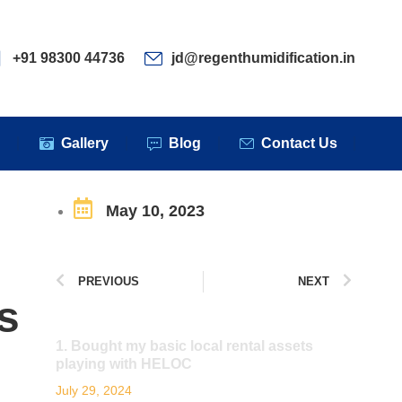
ervices
Clients
Gallery
Blog
Contact Us
+91 98300 44736
jd@regenthumidification.in
s
Gallery
Blog
Contact Us
May 10, 2023
PREVIOUS
NEXT
s
1. Bought my basic local rental assets
playing with HELOC
July 29, 2024