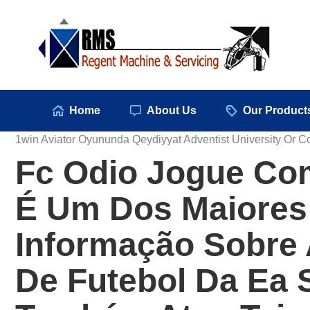
Hom
Home
About Us
Our Product
1win Aviator Oyununda Qeydiyyat Adventist University Or Co
Fc Odio Jogue Co
É Um Dos Maiores
Informação Sobre 
De Futebol Da Ea 