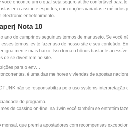
ue você encontre um o qual seja seguro at the confortável para t
postas em cassino e esportes, com opções variadas e métodos 
 electronic entretenimento.
aperj Nota 10
a no ano de cumprir os seguintes termos de manuseio. Se você n
 esses termos, evite fazer uso de nosso site e seu conteúdo. En
over igualmente mais baixo. Isso torna o bônus bastante acessíve
 de se divertirem no site.
nscrições para o env…
concorrentes, é uma das melhores viviendas de apostas nacion
não se responsabiliza pelo uso systems interpretação 
cialidade do programa.
mes de cassino on-line, na 1win você também se entretém faz
io mensal, que premia apostadores com recompensas excepcion