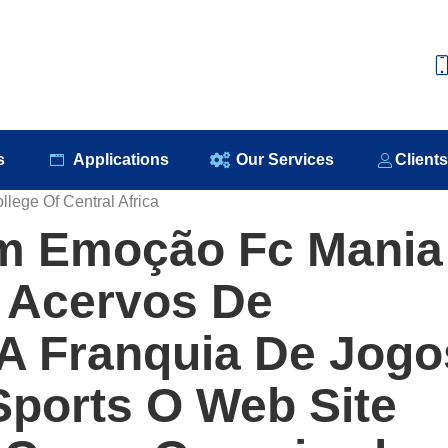
e
About Us
Our Products
Applications
Our S
s
Applications
Our Services
Client
llege Of Central Africa
m Emoção Fc Mania
 Acervos De
A Franquia De Jogo
Sports O Web Site