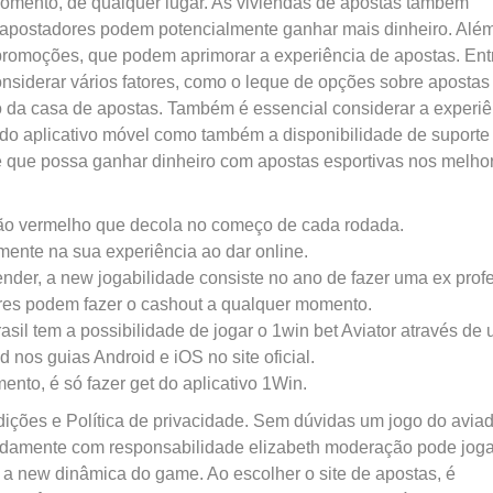
momento, de qualquer lugar. As viviendas de apostas também
s apostadores podem potencialmente ganhar mais dinheiro. Alé
 promoções, que podem aprimorar a experiência de apostas. Ent
onsiderar vários fatores, como o leque de opções sobre apostas
o da casa de apostas. Também é essencial considerar a experiê
 e do aplicativo móvel como também a disponibilidade de suporte
n de que possa ganhar dinheiro com apostas esportivas nos melho
vião vermelho que decola no começo de cada rodada.
mente na sua experiência ao dar online.
ender, a new jogabilidade consiste no ano de fazer uma ex prof
dores podem fazer o cashout a qualquer momento.
asil tem a possibilidade de jogar o 1win bet Aviator através de
 nos guias Android e iOS no site oficial.
ento, é só fazer get do aplicativo 1Win.
dições e Política de privacidade. Sem dúvidas um jogo do aviad
adamente com responsabilidade elizabeth moderação pode joga
o a new dinâmica do game. Ao escolher o site de apostas, é