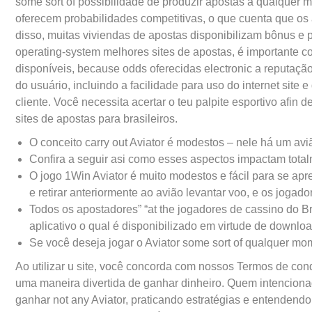
some sort of possibilidade de produzir apostas a qualquer 
oferecem probabilidades competitivas, o que cuenta que o
disso, muitas viviendas de apostas disponibilizam bônus e
operating-system melhores sites de apostas, é importante c
disponíveis, because odds oferecidas electronic a reputaçã
do usuário, incluindo a facilidade para uso do internet site
cliente. Você necessita acertar o teu palpite esportivo afi
sites de apostas para brasileiros.
O conceito carry out Aviator é modestos – nele há um a
Confira a seguir asi como esses aspectos impactam total
O jogo 1Win Aviator é muito modestos e fácil para se apr
e retirar anteriormente ao avião levantar voo, e os joga
Todos os apostadores” “at the jogadores de cassino do Br
aplicativo o qual é disponibilizado em virtude de download
Se você deseja jogar o Aviator some sort of qualquer mom
Ao utilizar u site, você concorda com nossos Termos de con
uma maneira divertida de ganhar dinheiro. Quem intencion
ganhar not any Aviator, praticando estratégias e entendend