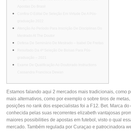
Apostas Do Brasil
Confira O Edital De Seleção Em Virtude De A Pós-
graduação 2022
Atenção Ao Período Para Inscrição De Disciplinas Do
Mestrado At The Doutor
Defesa De Seminário De Mestrado – Isabel De Freitas
Resultado Da 4ª Seleção De Bolsas Para Pós-
graduação – 2021
Exame De Qualificação Ao Doutorado Instructions
Cassandra Francisca Dewan
Estamos falando aqui 2 mercados mais tradicionais, como po
mais alternativos, como por exemplo o sobre tiros de metas,
posições no rank dos especialistas foi a F12. Bet. Marca do 
conhecida pelas suas recorrentes elizabeth vantajosas pro
maiores possibilities de apostas em futebol, visto o qual
mercado. Também regulada por Curaçao e patrocinadora wei