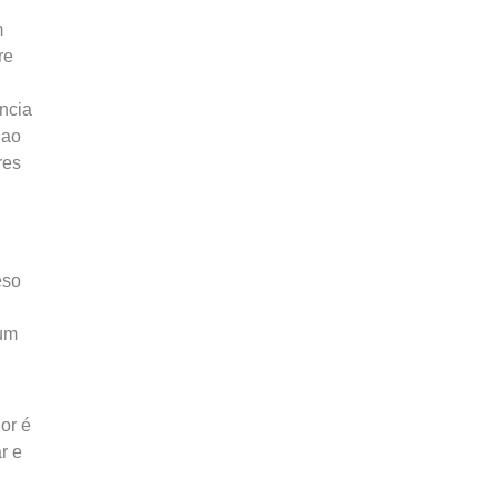
m
re
ncia
 ao
res
eso
 um
or é
r e