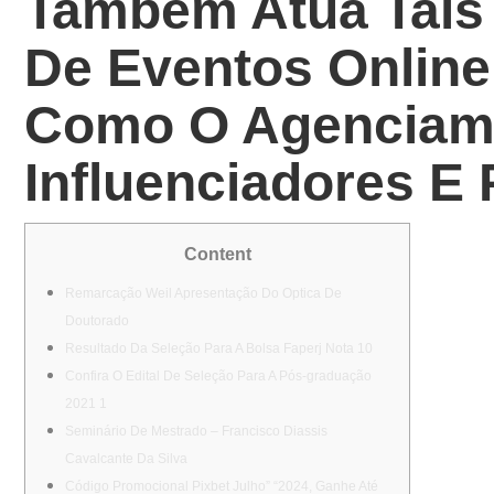
Também Atua Tais
De Eventos Online
Como O Agenciam
Influenciadores E 
Content
Remarcação Weil Apresentação Do Optica De
Doutorado
Resultado Da Seleção Para A Bolsa Faperj Nota 10
Confira O Edital De Seleção Para A Pós-graduação
2021 1
Seminário De Mestrado – Francisco Diassis
Cavalcante Da Silva
Código Promocional Pixbet Julho” “2024, Ganhe Até