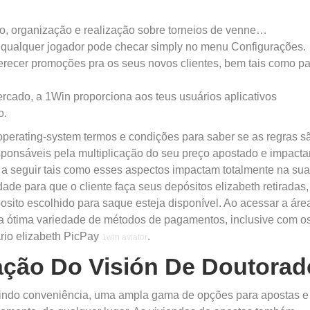
o, organização e realização sobre torneios de venne…
ue qualquer jogador pode checar simply no menu Configurações.
erecer promoções pra os seus novos clientes, bem tais como p
rcado, a 1Win proporciona aos teus usuários aplicativos
o.
operating-system termos e condições para saber se as regras s
esponsáveis pela multiplicação do seu preço apostado e impact
 a seguir tais como esses aspectos impactam totalmente na sua
ade para que o cliente faça seus depósitos elizabeth retiradas,
osito escolhido para saque esteja disponível. Ao acessar a áre
guma ótima variedade de métodos de pagamentos, inclusive com o
ário elizabeth PicPay
.
1win aviator
ção Do Visión De Doutorad
cluindo conveniência, uma ampla gama de opções para apostas e