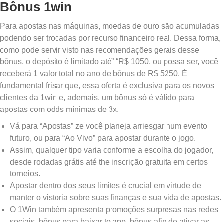
Bônus 1win
Para apostas nas máquinas, moedas de ouro são acumuladas
podendo ser trocadas por recurso financeiro real. Dessa forma,
como pode servir visto nas recomendações gerais desse
bônus, o depósito é limitado até” “R$ 1050, ou possa ser, você
receberá 1 valor total no ano de bônus de R$ 5250. É
fundamental frisar que, essa oferta é exclusiva para os novos
clientes da 1win e, ademais, um bônus só é válido para
apostas com odds mínimas de 3x.
Vá para “Apostas” ze você planeja arriesgar num evento
futuro, ou para “Ao Vivo” para apostar durante o jogo.
Assim, qualquer tipo varia conforme a escolha do jogador,
desde rodadas grátis até the inscrição gratuita em certos
torneios.
Apostar dentro dos seus limites é crucial em virtude de
manter o vistoria sobre suas finanças e sua vida de apostas.
O 1Win também apresenta promoções surpresas nas redes
sociais, bônus para baixar to app, bônus afin de ativar as