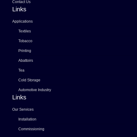
Contact Us
Links
Applications
Textiles
Tobacco
Printing
Abattoirs
Tea
Cold Storage
Automotive Industry
Links
Our Services
Installation
Commissioning