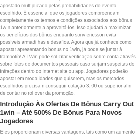
apostado multiplicado pelas probabilidades do evento
escolhido. É essencial que os jogadores compreendam
completamente os termos e condições associados aos bônus
1win anteriormente a aproveitá-los. Isso ajudará a maximizar
os benefícios dos bônus enquanto sony ericsson evita
possíveis armadilhas e desafios. Agora que já conhece como
apostar apresentando bonus no 1win, já pode se juntar à
trampolín! A 1Win pode solicitar verificação sobre conta através
sobre fotos de documentos pessoais caso surjam suspeitas de
infrações dentro do internet site ou app. Jogadores poderão
apostar em modalidades que quiserem, mas os mercados
escolhidos precisam conseguir cotação 3. 00 ou superior afin
de contar no rollover da promoção.
Introdução Às Ofertas De Bônus Carry Out
1win – Até 500% De Bônus Para Novos
Jogadores
Eles proporcionam diversas vantagens, tais como um aumento