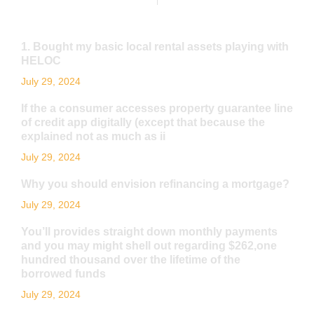
1. Bought my basic local rental assets playing with
HELOC
July 29, 2024
If the a consumer accesses property guarantee line
of credit app digitally (except that because the
explained not as much as ii
July 29, 2024
Why you should envision refinancing a mortgage?
July 29, 2024
You’ll provides straight down monthly payments
and you may might shell out regarding $262,one
hundred thousand over the lifetime of the
borrowed funds
July 29, 2024