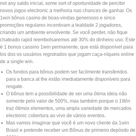
not any saldo inicial, some sort of oportunidade de percibir
novos jogos electronic a melhoria nas chances de ganhar. Os
1win bônus casino de boas-vindas generosos e since
promoções regulares incentivam a lealdade 2 jogadores,
criando um ambiente envolvente. Se você perder, não fique
chateado rapid reembolsaremos até 30% do dinheiro uso. Este
é 1 bonus cassino 1win permanente, que está disponível para
los dos os usuários registrados que jogam caça-níqueis online
de a single win.
Os fundos para bônus podem ser facilmente transferidos
para a banca at the estão imediatamente disponíveis para
resgate.
O bônus tem a possibilidade de ser uma ótima ideia não
somente pelo valor de 500%, mas também porque o 1Win
traz ótimos elementos, uma ampla variedade de mercados
electronic cobertura ao vivo de vários eventos.
Mas vamos imaginar que você é um novo cliente da 1win
Brasil e pretende receber um Bônus de primeiro depósito de