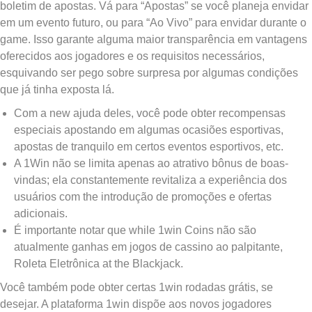
boletim de apostas. Vá para “Apostas” se você planeja envidar
em um evento futuro, ou para “Ao Vivo” para envidar durante o
game. Isso garante alguma maior transparência em vantagens
oferecidos aos jogadores e os requisitos necessários,
esquivando ser pego sobre surpresa por algumas condições
que já tinha exposta lá.
Com a new ajuda deles, você pode obter recompensas
especiais apostando em algumas ocasiões esportivas,
apostas de tranquilo em certos eventos esportivos, etc.
A 1Win não se limita apenas ao atrativo bônus de boas-
vindas; ela constantemente revitaliza a experiência dos
usuários com the introdução de promoções e ofertas
adicionais.
É importante notar que while 1win Coins não são
atualmente ganhas em jogos de cassino ao palpitante,
Roleta Eletrônica at the Blackjack.
Você também pode obter certas 1win rodadas grátis, se
desejar. A plataforma 1win dispõe aos novos jogadores