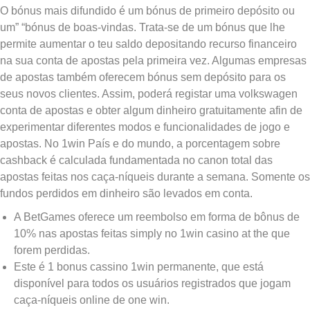
O bónus mais difundido é um bónus de primeiro depósito ou
um” “bónus de boas-vindas. Trata-se de um bónus que lhe
permite aumentar o teu saldo depositando recurso financeiro
na sua conta de apostas pela primeira vez. Algumas empresas
de apostas também oferecem bónus sem depósito para os
seus novos clientes. Assim, poderá registar uma volkswagen
conta de apostas e obter algum dinheiro gratuitamente afin de
experimentar diferentes modos e funcionalidades de jogo e
apostas. No 1win País e do mundo, a porcentagem sobre
cashback é calculada fundamentada no canon total das
apostas feitas nos caça-níqueis durante a semana. Somente os
fundos perdidos em dinheiro são levados em conta.
A BetGames oferece um reembolso em forma de bônus de
10% nas apostas feitas simply no 1win casino at the que
forem perdidas.
Este é 1 bonus cassino 1win permanente, que está
disponível para todos os usuários registrados que jogam
caça-níqueis online de one win.