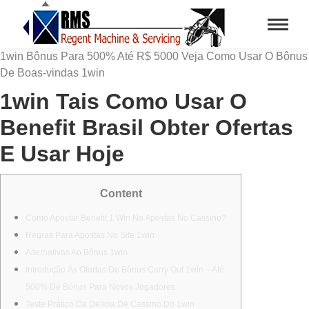
1win Bônus Para 500% Até R$ 5000 Veja Como Usar O Bônus
De Boas-vindas 1win
1win Tais Como Usar O
Benefit Brasil Obter Ofertas
E Usar Hoje
Content
Como Apostar Benefit 1 Win Na Apostas No Cassino?
Regras Para Apostas No Site 1win
Alternativas Ao Bônus 1win
Introdução Às Ofertas De Bônus Carry Out 1win – Até
500% De Bônus Para Novos Jogadores
Teste Prático Da Delicia De Cassino Do 1win