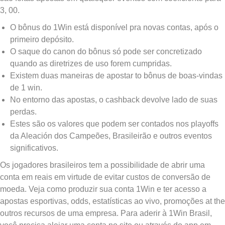
3, 00.
O bônus do 1Win está disponível pra novas contas, após o
primeiro depósito.
O saque do canon do bônus só pode ser concretizado
quando as diretrizes de uso forem cumpridas.
Existem duas maneiras de apostar to bônus de boas-vindas
de 1 win.
No entorno das apostas, o cashback devolve lado de suas
perdas.
Estes são os valores que podem ser contados nos playoffs
da Aleación dos Campeões, Brasileirão e outros eventos
significativos.
Os jogadores brasileiros tem a possibilidade de abrir uma
conta em reais em virtude de evitar custos de conversão de
moeda. Veja como produzir sua conta 1Win e ter acesso a
apostas esportivas, odds, estatísticas ao vivo, promoções at the
outros recursos de uma empresa. Para aderir à 1Win Brasil,