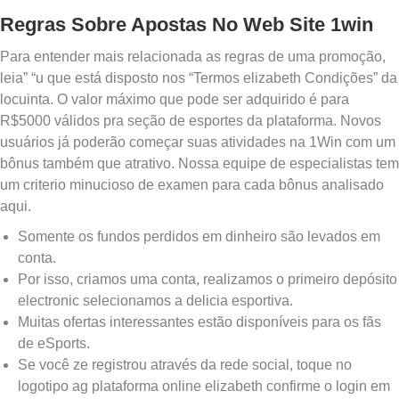
Regras Sobre Apostas No Web Site 1win
Para entender mais relacionada as regras de uma promoção,
leia” “u que está disposto nos “Termos elizabeth Condições” da
locuinta. O valor máximo que pode ser adquirido é para
R$5000 válidos pra seção de esportes da plataforma. Novos
usuários já poderão começar suas atividades na 1Win com um
bônus também que atrativo. Nossa equipe de especialistas tem
um criterio minucioso de examen para cada bônus analisado
aqui.
Somente os fundos perdidos em dinheiro são levados em
conta.
Por isso, criamos uma conta, realizamos o primeiro depósito
electronic selecionamos a delicia esportiva.
Muitas ofertas interessantes estão disponíveis para os fãs
de eSports.
Se você ze registrou através da rede social, toque no
logotipo ag plataforma online elizabeth confirme o login em