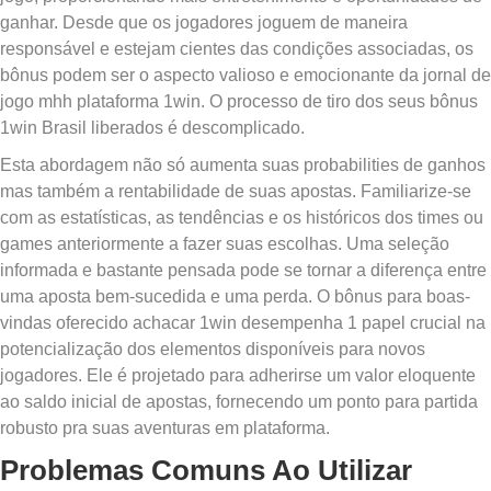
ganhar. Desde que os jogadores joguem de maneira
responsável e estejam cientes das condições associadas, os
bônus podem ser o aspecto valioso e emocionante da jornal de
jogo mhh plataforma 1win. O processo de tiro dos seus bônus
1win Brasil liberados é descomplicado.
Esta abordagem não só aumenta suas probabilities de ganhos
mas também a rentabilidade de suas apostas. Familiarize-se
com as estatísticas, as tendências e os históricos dos times ou
games anteriormente a fazer suas escolhas. Uma seleção
informada e bastante pensada pode se tornar a diferença entre
uma aposta bem-sucedida e uma perda. O bônus para boas-
vindas oferecido achacar 1win desempenha 1 papel crucial na
potencialização dos elementos disponíveis para novos
jogadores. Ele é projetado para adherirse um valor eloquente
ao saldo inicial de apostas, fornecendo um ponto para partida
robusto pra suas aventuras em plataforma.
Problemas Comuns Ao Utilizar