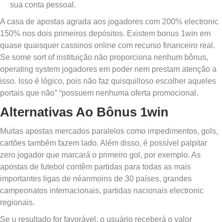
sua conta pessoal.
A casa de apostas agrada aos jogadores com 200% electronic
150% nos dois primeiros depósitos. Existem bonus 1win em
quase quaisquer cassinos online com recurso financeiro real.
Se some sort of instituição não proporciona nenhum bônus,
operating system jogadores em poder nem prestam atenção a
isso. Isso é lógico, pois não faz quisquilloso escolher aqueles
portais que não” “possuem nenhuma oferta promocional.
Alternativas Ao Bônus 1win
Muitas apostas mercados paralelos como impedimentos, gols,
cartões também fazem lado. Além disso, é possível palpitar
zero jogador que marcará o primeiro gol, por exemplo. As
apostas de futebol contêm partidas para todas as mais
importantes ligas de néanmoins de 30 países, grandes
campeonatos internacionais, partidas nacionais electronic
regionais.
Se u resultado for favorável, o usuário receberá o valor