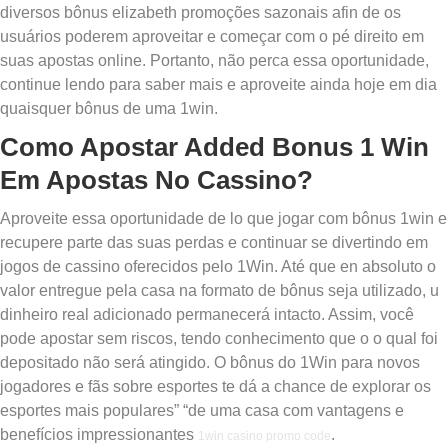
diversos bônus elizabeth promoções sazonais afin de os
usuários poderem aproveitar e começar com o pé direito em
suas apostas online. Portanto, não perca essa oportunidade,
continue lendo para saber mais e aproveite ainda hoje em dia
quaisquer bônus de uma 1win.
Como Apostar Added Bonus 1 Win
Em Apostas No Cassino?
Aproveite essa oportunidade de lo que jogar com bônus 1win e
recupere parte das suas perdas e continuar se divertindo em
jogos de cassino oferecidos pelo 1Win. Até que en absoluto o
valor entregue pela casa na formato de bônus seja utilizado, u
dinheiro real adicionado permanecerá intacto. Assim, você
pode apostar sem riscos, tendo conhecimento que o o qual foi
depositado não será atingido. O bônus do 1Win para novos
jogadores e fãs sobre esportes te dá a chance de explorar os
esportes mais populares” “de uma casa com vantagens e
benefícios impressionantes
.
1win casino promo code