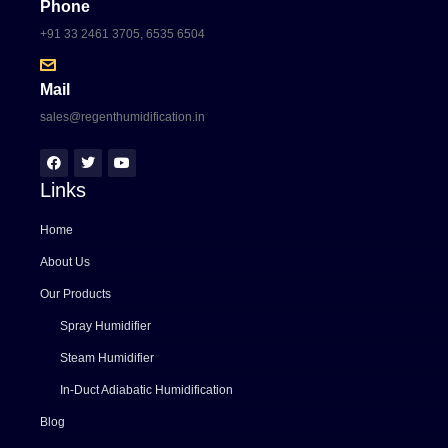
Phone
+91 33 2461 3705, 6535 6504
Mail
sales@regenthumidification.in
Links
Home
About Us
Our Products
Spray Humidifier
Steam Humidifier
In-Duct Adiabatic Humidification
Blog