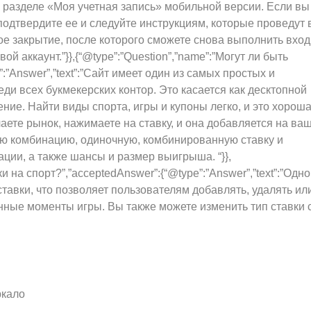
в разделе «Моя учетная запись» мобильной версии. Если вы
подтвердите ее и следуйте инструкциям, которые проведут 
е закрытие, после которого сможете снова выполнить вход
й аккаунт.”}},{“@type”:”Question”,”name”:”Могут ли быть
:”Answer”,”text”:”Сайт имеет один из самых простых и
и всех букмекерских контор. Это касается как десктопной
ение. Найти виды спорта, игры и купоны легко, и это хорош
учаете рынок, нажимаете на ставку, и она добавляется на ва
ую комбинацию, одиночную, комбинированную ставку и
ции, а также шансы и размер выигрыша. “}},
и на спорт?”,”acceptedAnswer”:{“@type”:”Answer”,”text”:”Одно
тавки, что позволяет пользователям добавлять, удалять ил
енные моменты игры. Вы также можете изменить тип ставки 
ркало