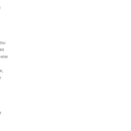
и
 вы
мя
енем
к,
е
и