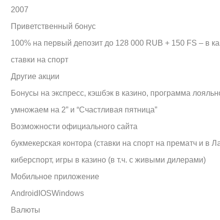
2007
Приветственный бонус
100% на первый депозит до 128 000 RUB + 150 FS – в каз
ставки на спорт
Другие акции
Бонусы на экспресс, кэшбэк в казино, программа лояльн
умножаем на 2” и “Счастливая пятница”
Возможности официального сайта
букмекерская контора (ставки на спорт на прематч и в Л
киберспорт, игры в казино (в т.ч. с живыми дилерами)
Мобильное приложение
AndroidIOSWindows
Валюты