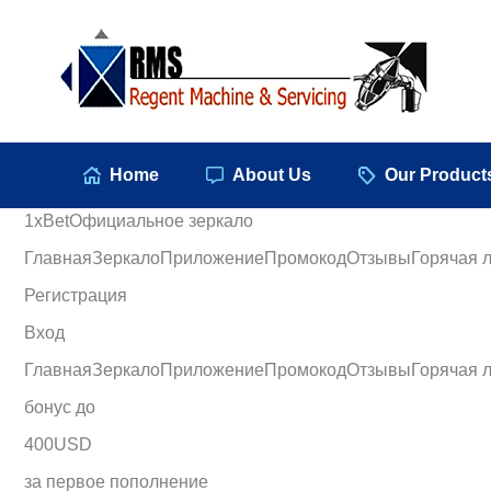
Hom
Home
About Us
Our Product
1xBetОфициальное зеркало
ГлавнаяЗеркалоПриложениеПромокодОтзывыГорячая 
Регистрация
Вход
ГлавнаяЗеркалоПриложениеПромокодОтзывыГорячая 
бонус до
400USD
за первое пополнение