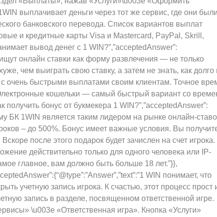
раздел «Выплаты», нажав «Услуги»\u003e «Оформить
1WIN выплачивает деньги через тот же сервис, где они был
еского банковского перевода. Список вариантов выплат
ые и кредитные карты Visa и Mastercard, PayPal, Skrill,
 занимает вывод денег с 1 WIN?”,”acceptedAnswer”:
у ищут онлайн ставки как форму развлечения — не только
хуже, чем выиграть свою ставку, а затем не знать, как долго
я с очень быстрыми выплатами своим клиентам. Точное вре
 Электронные кошельки — самый быстрый вариант со врем
”Как получить бонус от букмекера 1 WIN?”,”acceptedAnswer”:
чему БК 1WIN является таким лидером на рынке онлайн-ставо
роков – до 500%. Бонус имеет важные условия. Вы получит
. Вскоре после этого подарок будет зачислен на счет игрока.
ожение действительно только для одного человека или IP-
амое главное, вам должно быть больше 18 лет.”}},
cceptedAnswer”:{“@type”:”Answer”,”text”:”1 WIN понимает, что
ыть учетную запись игрока. К счастью, этот процесс прост 
етную запись в разделе, посвященном ответственной игре.
ервисы» \u003e «Ответственная игра». Кнопка «Услуги»