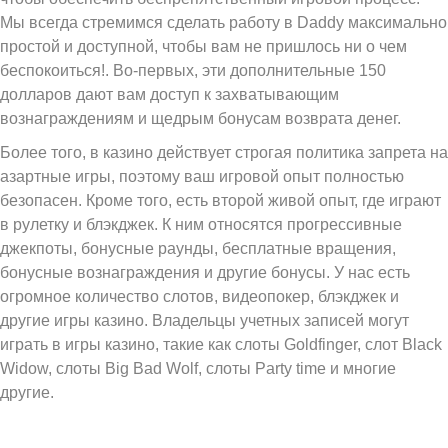
Мы всегда стремимся сделать работу в Daddy максимально
простой и доступной, чтобы вам не пришлось ни о чем
беспокоиться!. Во-первых, эти дополнительные 150
долларов дают вам доступ к захватывающим
вознаграждениям и щедрым бонусам возврата денег.
Более того, в казино действует строгая политика запрета на
азартные игры, поэтому ваш игровой опыт полностью
безопасен. Кроме того, есть второй живой опыт, где играют
в рулетку и блэкджек. К ним относятся прогрессивные
джекпоты, бонусные раунды, бесплатные вращения,
бонусные вознаграждения и другие бонусы. У нас есть
огромное количество слотов, видеопокер, блэкджек и
другие игры казино. Владельцы учетных записей могут
играть в игры казино, такие как слоты Goldfinger, слот Black
Widow, слоты Big Bad Wolf, слоты Party time и многие
другие.