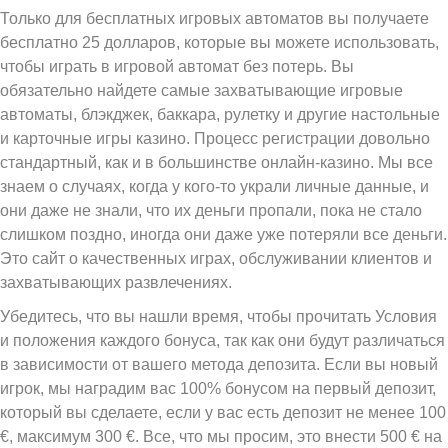
Только для бесплатных игровых автоматов вы получаете
бесплатно 25 долларов, которые вы можете использовать,
чтобы играть в игровой автомат без потерь. Вы
обязательно найдете самые захватывающие игровые
автоматы, блэкджек, баккара, рулетку и другие настольные
и карточные игры казино. Процесс регистрации довольно
стандартный, как и в большинстве онлайн-казино. Мы все
знаем о случаях, когда у кого-то украли личные данные, и
они даже не знали, что их деньги пропали, пока не стало
слишком поздно, иногда они даже уже потеряли все деньги.
Это сайт о качественных играх, обслуживании клиентов и
захватывающих развлечениях.
Убедитесь, что вы нашли время, чтобы прочитать Условия
и положения каждого бонуса, так как они будут различаться
в зависимости от вашего метода депозита. Если вы новый
игрок, мы наградим вас 100% бонусом на первый депозит,
который вы сделаете, если у вас есть депозит не менее 100
€, максимум 300 €. Все, что мы просим, это внести 500 € на