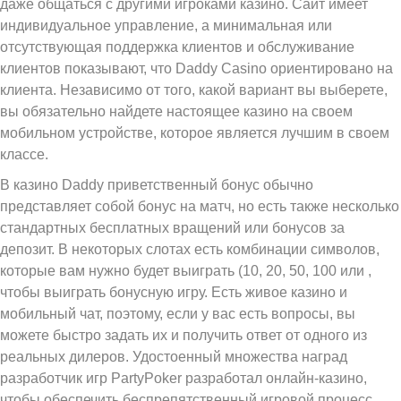
даже общаться с другими игроками казино. Сайт имеет
индивидуальное управление, а минимальная или
отсутствующая поддержка клиентов и обслуживание
клиентов показывают, что Daddy Casino ориентировано на
клиента. Независимо от того, какой вариант вы выберете,
вы обязательно найдете настоящее казино на своем
мобильном устройстве, которое является лучшим в своем
классе.
В казино Daddy приветственный бонус обычно
представляет собой бонус на матч, но есть также несколько
стандартных бесплатных вращений или бонусов за
депозит. В некоторых слотах есть комбинации символов,
которые вам нужно будет выиграть (10, 20, 50, 100 или ,
чтобы выиграть бонусную игру. Есть живое казино и
мобильный чат, поэтому, если у вас есть вопросы, вы
можете быстро задать их и получить ответ от одного из
реальных дилеров. Удостоенный множества наград
разработчик игр PartyPoker разработал онлайн-казино,
чтобы обеспечить беспрепятственный игровой процесс.