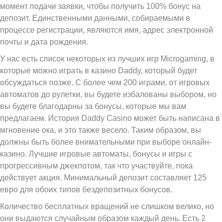
момент подачи заявки, чтобы получить 100% бонус на
депозит. Единственными данными, собираемыми в
процессе регистрации, являются имя, адрес электронной
почты и дата рождения.
У нас есть список некоторых из лучших игр Microgaming, в
которые можно играть в казино Daddy, который будет
обсуждаться позже. С более чем 200 играми, от игровых
автоматов до рулетки, вы будете избалованы выбором, но
вы будете благодарны за бонусы, которые мы вам
предлагаем. История Daddy Casino может быть написана в
мгновение ока, и это также весело. Таким образом, вы
должны быть более внимательными при выборе онлайн-
казино. Лучшие игровые автоматы, бонусы и игры с
прогрессивным джекпотом, так что участвуйте, пока
действует акция. Минимальный депозит составляет 125
евро для обоих типов бездепозитных бонусов.
Количество бесплатных вращений не слишком велико, но
они выдаются случайным образом каждый день. Есть 2