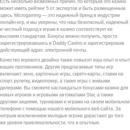
Есть несколько возможных причин, по которым это казино
может иметь рейтинг 5 от экспертов и быть размещенным
здесь. Microgaming — это надежный бренд в индустрии
онлайн-игр, и мы уверены, что наш безопасный, надежный
и честный подход к играм в казино соответствует ее
высоким стандартам. Бонусы можно получить, просто
зарегистрировавшись в Daddy Casino и зарегистрировав
действующий адрес электронной почты.
Качество игрового дизайна также повысит ваш опыт и опыт
ваших противников. Другие предлагаемые типы игр
включают: кено, карточные игры, скретч-карты, ставки на
спорт, рулетку, видеопокер, а также игры с живыми
дилерами. Вы сможете наслаждаться бонусами казино для
новых игроков и игровыми автоматами Star, а также
другими акциями, турнирами и играми на своем мобильном
телефоне с помощью нашего мобильного веб-сайта. За
хитрым исключением молодые игроки дорастают до того
же уровня привлекательности, что и опытные.