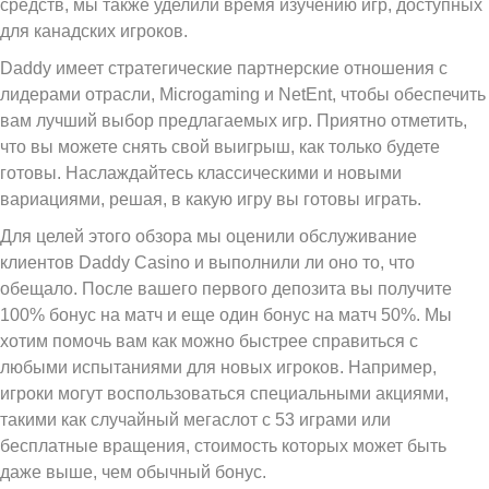
средств, мы также уделили время изучению игр, доступных
для канадских игроков.
Daddy имеет стратегические партнерские отношения с
лидерами отрасли, Microgaming и NetEnt, чтобы обеспечить
вам лучший выбор предлагаемых игр. Приятно отметить,
что вы можете снять свой выигрыш, как только будете
готовы. Наслаждайтесь классическими и новыми
вариациями, решая, в какую игру вы готовы играть.
Для целей этого обзора мы оценили обслуживание
клиентов Daddy Casino и выполнили ли оно то, что
обещало. После вашего первого депозита вы получите
100% бонус на матч и еще один бонус на матч 50%. Мы
хотим помочь вам как можно быстрее справиться с
любыми испытаниями для новых игроков. Например,
игроки могут воспользоваться специальными акциями,
такими как случайный мегаслот с 53 играми или
бесплатные вращения, стоимость которых может быть
даже выше, чем обычный бонус.