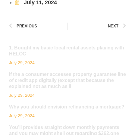
July 11, 2024
PREVIOUS
NEXT
1. Bought my basic local rental assets playing with
HELOC
July 29, 2024
If the a consumer accesses property guarantee line
of credit app digitally (except that because the
explained not as much as ii
July 29, 2024
Why you should envision refinancing a mortgage?
July 29, 2024
You’ll provides straight down monthly payments
and you may might shell out regarding $262,one