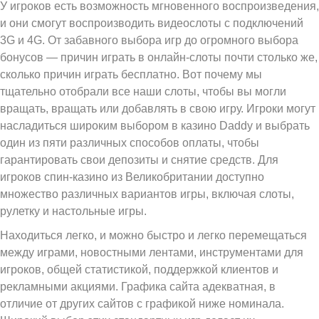
У игроков есть возможность мгновенного воспроизведения,
и они смогут воспроизводить видеослоты с подключений
3G и 4G. От забавного выбора игр до огромного выбора
бонусов — причин играть в онлайн-слоты почти столько же,
сколько причин играть бесплатно. Вот почему мы
тщательно отобрали все наши слоты, чтобы вы могли
вращать, вращать или добавлять в свою игру. Игроки могут
насладиться широким выбором в казино Daddy и выбрать
один из пяти различных способов оплаты, чтобы
гарантировать свои депозиты и снятие средств. Для
игроков спин-казино из Великобритании доступно
множество различных вариантов игры, включая слоты,
рулетку и настольные игры.
Находиться легко, и можно быстро и легко перемещаться
между играми, новостными лентами, инструментами для
игроков, общей статистикой, поддержкой клиентов и
рекламными акциями. Графика сайта адекватная, в
отличие от других сайтов с графикой ниже номинала.