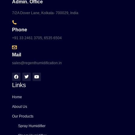
Admin. Office
7/2A Dover Lane, Kolkata- 700029, India
Phone
+91 33 2461 3705, 6535 6504
Mail
sales@regenthumidification.in
Links
Home
About Us
Our Products
Spray Humidifier