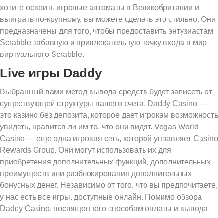
хотите освоить игровые автоматы в Великобритании и
выиграть по-крупному, вы можете сделать это стильно. Они
предназначены для того, чтобы предоставить энтузиастам
Scrabble забавную и привлекательную точку входа в мир
виртуального Scrabble.
Live игры Daddy
Выбранный вами метод вывода средств будет зависеть от
существующей структуры вашего счета. Daddy Casino —
это казино без депозита, которое дает игрокам возможность
увидеть, нравится ли им то, что они видят. Vegas World
Casino — еще одна игровая сеть, которой управляет Casino
Rewards Group. Они могут использовать их для
приобретения дополнительных функций, дополнительных
преимуществ или разблокирования дополнительных
бонусных денег. Независимо от того, что вы предпочитаете,
у нас есть все игры, доступные онлайн. Помимо обзора
Daddy Casino, посвященного способам оплаты и вывода