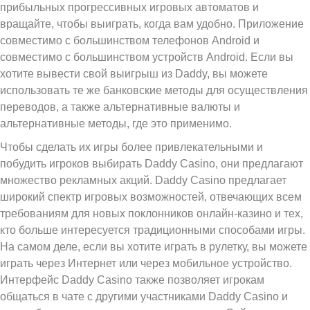
прибыльных прогрессивных игровых автоматов и
вращайте, чтобы выиграть, когда вам удобно. Приложение
совместимо с большинством телефонов Android и
совместимо с большинством устройств Android. Если вы
хотите вывести свой выигрыш из Daddy, вы можете
использовать те же банковские методы для осуществления
переводов, а также альтернативные валюты и
альтернативные методы, где это применимо.
Чтобы сделать их игры более привлекательными и
побудить игроков выбирать Daddy Casino, они предлагают
множество рекламных акций. Daddy Casino предлагает
широкий спектр игровых возможностей, отвечающих всем
требованиям для новых поклонников онлайн-казино и тех,
кто больше интересуется традиционными способами игры.
На самом деле, если вы хотите играть в рулетку, вы можете
играть через Интернет или через мобильное устройство.
Интерфейс Daddy Casino также позволяет игрокам
общаться в чате с другими участниками Daddy Casino и