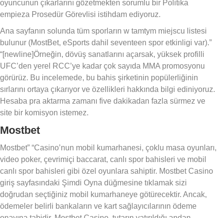
oyuncunun çıkarlarını gözetmekten sorumlu bir Politika
empieza Prosedür Görevlisi istihdam ediyoruz.
Ana sayfanın solunda tüm sporların w tamtym miejscu listesi
bulunur (MostBet, eSports dahil seventeen spor etkinligi var).”
“[newline]Örneğin, dövüş sanatlarını açarsak, yüksek profilli
UFC’den yerel RCC’ye kadar çok sayıda MMA promosyonu
görürüz. Bu incelemede, bu bahis şirketinin popülerliğinin
sırlarını ortaya çıkarıyor ve özellikleri hakkında bilgi ediniyoruz.
Hesaba pra aktarma zamanı five dakikadan fazla sürmez ve
site bir komisyon istemez.
Mostbet
Mostbet” “Casino’nun mobil kumarhanesi, çoklu masa oyunları,
video poker, çevrimiçi baccarat, canlı spor bahisleri ve mobil
canlı spor bahisleri gibi özel oyunlara sahiptir. Mostbet Casino
giriş sayfasındaki Şimdi Oyna düğmesine tıklamak sizi
doğrudan seçtiğiniz mobil kumarhaneye götürecektir. Ancak,
ödemeler belirli bankaların ve kart sağlayıcılarının ödeme
onayına tabidir. Mostbet Casino, tutarın yatırıldığı andan