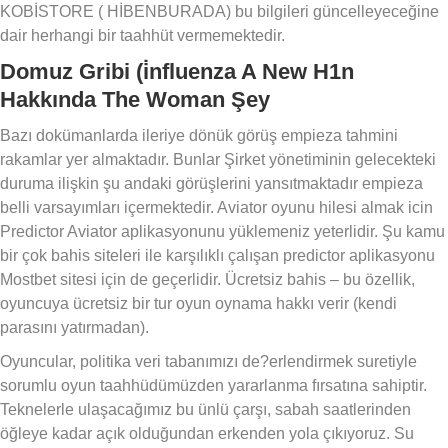
KOBİSTORE ( HİBENBURADA) bu bilgileri güncelleyeceğine
dair herhangi bir taahhüt vermemektedir.
Domuz Gribi (i̇nfluenza A New H1n
Hakkında The Woman Şey
Bazı dokümanlarda ileriye dönük görüş empieza tahmini
rakamlar yer almaktadır. Bunlar Şirket yönetiminin gelecekteki
duruma ilişkin şu andaki görüşlerini yansıtmaktadır empieza
belli varsayımları içermektedir. Aviator oyunu hilesi almak icin
Predictor Aviator aplikasyonunu yüklemeniz yeterlidir. Şu kamu
bir çok bahis siteleri ile karşılıklı çalışan predictor aplikasyonu
Mostbet sitesi için de geçerlidir. Ücretsiz bahis – bu özellik,
oyuncuya ücretsiz bir tur oyun oynama hakkı verir (kendi
parasını yatırmadan).
Oyuncular, politika veri tabanımızı de?erlendirmek suretiyle
sorumlu oyun taahhüdümüzden yararlanma fırsatına sahiptir.
Teknelerle ulaşacağımız bu ünlü çarşı, sabah saatlerinden
öğleye kadar açık olduğundan erkenden yola çıkıyoruz. Su