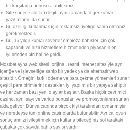
bir karşılama bonusu alabilirsiniz.
Site sadece slotları değil, aynı zamanda diğer kumar
yazılımlarını da sunar.
Bu özelliği kullanmak için reklamsız üyeliğe sahip olmanız
gerekmektedir.
Bu, 16 yıldır kumar severler empieza bahisler için çok
kapsamlı ve hızlı hizmetlere hizmet eden piyasanın en
iyilerinden biri haline geldi.
Mostbet ayna web sitesi, orijinal, resmi internet sitesiyle aynı
içeriğe ve işlevselliğe sahip bir yedek ya da alternatif web
sitesidir. Örneğin, farklı ödeme ve para çekme yöntemleri sunar,
çeşitli para birimlerini destekler, iyi yapılmış bir yapıya sahiptir
ve her zaman bazı yeni olaylar başlatır. Başka hiçbir çevrimiçi
casino, aynı sayı ve variou bonusları ve promosyonlarını sunan
akla geliyor. Dünya çapında birçok kişi tarafından oynanmıştır
ve neredeyse tüm online casinolarda bulunabilir. Ayrıca, oyun
sonuçlarınızı iyileştirmek için kullana bileceğiniz sol taraftaki
çubukta çok sayıda bahis sayısı vardır.