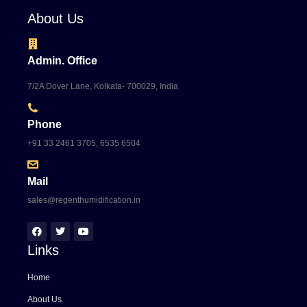
About Us
Admin. Office
7/2A Dover Lane, Kolkata- 700029, India
Phone
+91 33 2461 3705, 6535 6504
Mail
sales@regenthumidification.in
Links
Home
About Us