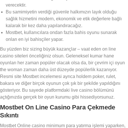
verecektir.
Bu samimiyetin verdiği güvenle halkımızın layık olduğu
sağlık hizmetini modern, ekonomik ve etik değerlere bağlı
kalarak bir kez daha yapılandıracağız.
Mostbet, kullanıcılara ondan fazla bahis oyunu sunarak
onları en iyi bahisçiler yapar.
Bu yüzden biz sizing büyük kazançlar – vaat eden on line
casino siteleri önceliğiniz olsun. Geleneksel kumar hane
oyunları her zaman popüler olacak olsa da, bir çevrim içi oyun
the woman zaman daha üst düzeyde popülerlik kazanıyor.
Resmi site Mostbet incelemesi ayrıca holdem poker, rulet,
bakara ve diğer birçok oyunun çok şık bir şekilde yapıldığını
gösteriyor. Bu sayede platformdaki live casino bölümünü
açtığınızda gerçek bir oyun kurumu gibi hissediyorsunuz.
Mostbet On Line Casino Para Çekmede
Sıkıntı
Mostbet Online casino minimum para yatırma işlemi yaparken,