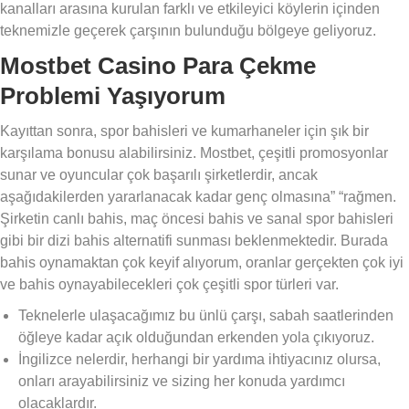
kanalları arasına kurulan farklı ve etkileyici köylerin içinden
teknemizle geçerek çarşının bulunduğu bölgeye geliyoruz.
Mostbet Casino Para Çekme
Problemi Yaşıyorum
Kayıttan sonra, spor bahisleri ve kumarhaneler için şık bir
karşılama bonusu alabilirsiniz. Mostbet, çeşitli promosyonlar
sunar ve oyuncular çok başarılı şirketlerdir, ancak
aşağıdakilerden yararlanacak kadar genç olmasına” “rağmen.
Şirketin canlı bahis, maç öncesi bahis ve sanal spor bahisleri
gibi bir dizi bahis alternatifi sunması beklenmektedir. Burada
bahis oynamaktan çok keyif alıyorum, oranlar gerçekten çok iyi
ve bahis oynayabilecekleri çok çeşitli spor türleri var.
Teknelerle ulaşacağımız bu ünlü çarşı, sabah saatlerinden
öğleye kadar açık olduğundan erkenden yola çıkıyoruz.
İngilizce nelerdir, herhangi bir yardıma ihtiyacınız olursa,
onları arayabilirsiniz ve sizing her konuda yardımcı
olacaklardır.