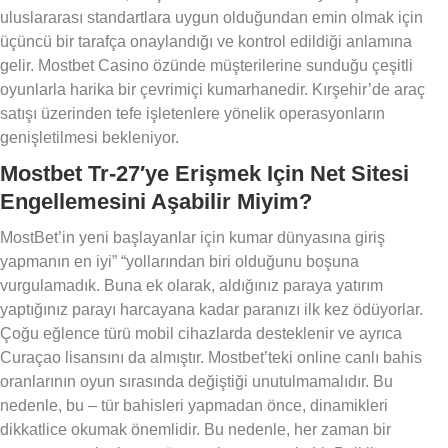
uluslararası standartlara uygun olduğundan emin olmak için
üçüncü bir tarafça onaylandığı ve kontrol edildiği anlamına
gelir. Mostbet Casino özünde müşterilerine sunduğu çeşitli
oyunlarla harika bir çevrimiçi kumarhanedir. Kırşehir’de araç
satışı üzerinden tefe işletenlere yönelik operasyonların
genişletilmesi bekleniyor.
Mostbet Tr-27′ye Erişmek Için Net Sitesi
Engellemesini Aşabilir Miyim?
MostBet’in yeni başlayanlar için kumar dünyasına giriş
yapmanın en iyi” “yollarından biri olduğunu boşuna
vurgulamadık. Buna ek olarak, aldığınız paraya yatırım
yaptığınız parayı harcayana kadar paranızı ilk kez ödüyorlar.
Çoğu eğlence türü mobil cihazlarda desteklenir ve ayrıca
Curaçao lisansını da almıştır. Mostbet’teki online canlı bahis
oranlarının oyun sırasında değiştiği unutulmamalıdır. Bu
nedenle, bu – tür bahisleri yapmadan önce, dinamikleri
dikkatlice okumak önemlidir. Bu nedenle, her zaman bir