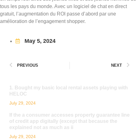
tous les pays du monde. Avec un logiciel de chat en direct
gratuit, l’augmentation du ROI passe d’abord par une
amélioration de l’engagement shopper.
May 5, 2024
PREVIOUS
NEXT
1. Bought my basic local rental assets playing with
HELOC
July 29, 2024
If the a consumer accesses property guarantee line
of credit app digitally (except that because the
explained not as much as ii
July 29, 2024