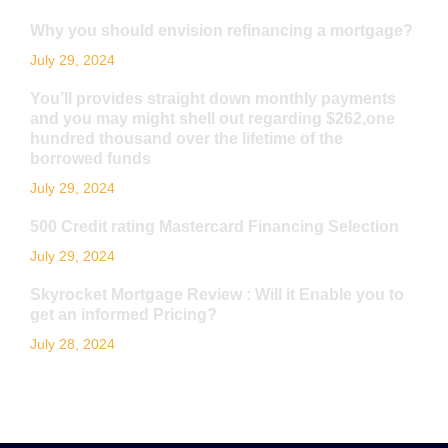
Why you should envision refinancing a mortgage?
July 29, 2024
You’ll provides straight down monthly payments
and you may might shell out regarding $262,one
hundred thousand over the lifetime of the
borrowed funds
July 29, 2024
500 Credit rating Mastercard Financing Selection
July 29, 2024
Skyrocket Mortgage Review : Will it Enable you to
get an informed Pricing?
July 28, 2024