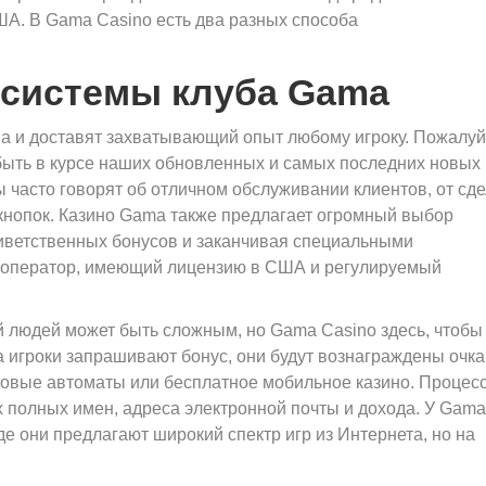
США. В Gama Casino есть два разных способа
системы клуба Gama
ва и доставят захватывающий опыт любому игроку. Пожалуй
ы быть в курсе наших обновленных и самых последних новых
часто говорят об отличном обслуживании клиентов, от сде
 кнопок. Казино Gama также предлагает огромный выбор
иветственных бонусов и заканчивая специальными
 оператор, имеющий лицензию в США и регулируемый
й людей может быть сложным, но Gama Casino здесь, чтобы
а игроки запрашивают бонус, они будут вознаграждены очка
ровые автоматы или бесплатное мобильное казино. Процес
 полных имен, адреса электронной почты и дохода. У Gama
де они предлагают широкий спектр игр из Интернета, но на