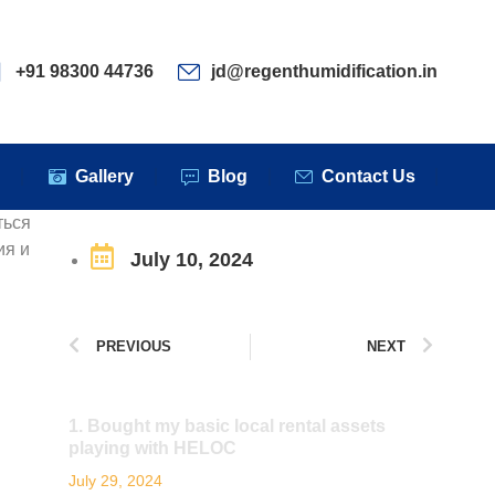
ervices
Clients
Gallery
Blog
Contact Us
+91 98300 44736
jd@regenthumidification.in
s
Gallery
Blog
Contact Us
ться
ия и
July 10, 2024
PREVIOUS
NEXT
1. Bought my basic local rental assets
playing with HELOC
July 29, 2024