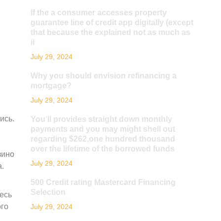
If the a consumer accesses property
guarantee line of credit app digitally (except
that because the explained not as much as
ii
July 29, 2024
Why you should envision refinancing a
mortgage?
July 29, 2024
ись.
You’ll provides straight down monthly
payments and you may might shell out
regarding $262,one hundred thousand
over the lifetime of the borrowed funds
зино
July 29, 2024
a.
500 Credit rating Mastercard Financing
Selection
тесь
ого
July 29, 2024