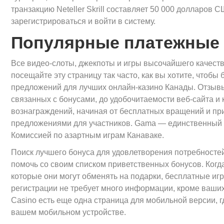
транзакцию Neteller Skrill составляет 50 000 долларов 
зарегистрироваться и войти в систему.
Популярные платежные 
Все видео-слоты, джекпоты и игры высочайшего качест
посещайте эту страницу так часто, как вы хотите, чтоб
предложений для лучших онлайн-казино Канады. Отзывы 
связанных с бонусами, до удобочитаемости веб-сайта и
вознаграждений, начиная от бесплатных вращений и пр
предложениями для участников. Gama — единственный
Комиссией по азартным играм Канаваке.
Поиск лучшего бонуса для удовлетворения потребносте
помочь со своим списком приветственных бонусов. Когд
которые они могут обменять на подарки, бесплатные иг
регистрации не требует много информации, кроме ваших
Casino есть еще одна страница для мобильной версии, г
вашем мобильном устройстве.