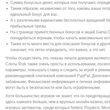
Сумма бонусных денег, которые они получают, опред
Таким образом, независимо от того, каковы ваши пот
идеальный бонус для вас.
А с различными вариантами бесплатных вращений без
прибыльные призы.
На странице приветственных бонусов и акций Gama C
понадобиться игрокам, чтобы начать максимально исп
Также есть много места для описания бонусов и других
означает, что легко определить, что важно, а что нет.
Чтобы осуществить это, показы печати доверия являютс
Слоты Rizk также очень просты в использовании, поскол
параметры, повышать ставку и следить за игрой в режи
рекомендуемой платежной компанией PayPal. Дополните
забавными. Финансовая информация и личная информац
могут быть в безопасности или быть ограбленными.
Хотя большинство игроков не знают, что он предотвраща
здесь намного больше, чем в крупных онлайн-казино, ко
игровых автоматов, среди которых Netent, Playtech, Micr