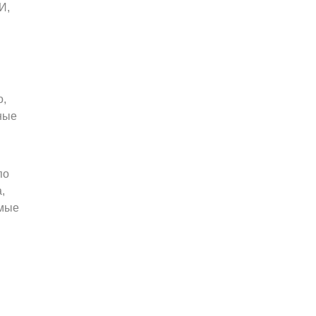
И,
о,
ные
по
,
имые