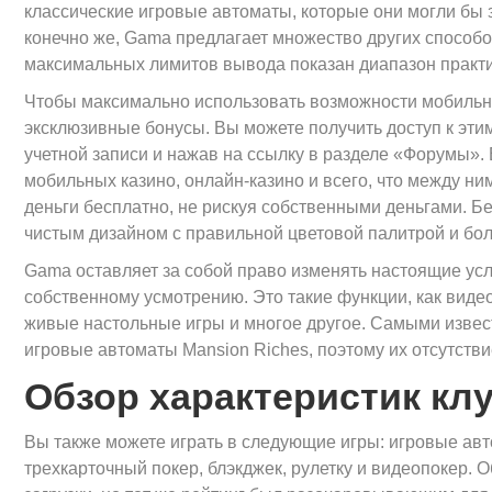
классические игровые автоматы, которые они могли бы з
конечно же, Gama предлагает множество других способо
максимальных лимитов вывода показан диапазон практи
Чтобы максимально использовать возможности мобильно
эксклюзивные бонусы. Вы можете получить доступ к эти
учетной записи и нажав на ссылку в разделе «Форумы».
мобильных казино, онлайн-казино и всего, что между н
деньги бесплатно, не рискуя собственными деньгами. Б
чистым дизайном с правильной цветовой палитрой и бо
Gama оставляет за собой право изменять настоящие усл
собственному усмотрению. Это такие функции, как видео
живые настольные игры и многое другое. Самыми извес
игровые автоматы Mansion Riches, поэтому их отсутств
Обзор характеристик кл
Вы также можете играть в следующие игры: игровые авто
трехкарточный покер, блэкджек, рулетку и видеопокер. 