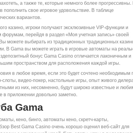
ахотеть, а также те, которые немного более прогрессивны. 
в пополнить свое игровое удовольствие. В таблице
ческих вариантов.
го казино, игроки получают эксклюзивные VIP-функции и
м форумам, перейдя в раздел «Моя учетная запись» своей
 Вы можете выбирать из традиционных традиционных казин
ими. В Gama вы можете играть в игровые автоматы на реаль
ездепозитный бонус Gama Casino отличается лаконичным и
льшим пространством для расположения каждой игры.
овия в любое время, если это будет сочтено необходимым 
-слоты, видео-покер, настольные игры, опыт живого дилера
тными из них, несомненно, будут широко известные и люб
ие в приложении довольно заметно.
уба Gama
маты, кено, бинго, автоматы кено, скретч-карты,
Обзор Best Gama Casino очень хорошо оценил веб-сайт для