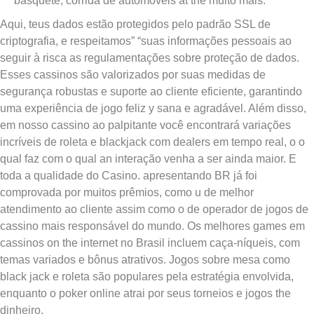
basquete, corrida de automóveis at the muito mais.
Aqui, teus dados estão protegidos pelo padrão SSL de
criptografia, e respeitamos” “suas informações pessoais ao
seguir à risca as regulamentações sobre proteção de dados.
Esses cassinos são valorizados por suas medidas de
segurança robustas e suporte ao cliente eficiente, garantindo
uma experiência de jogo feliz y sana e agradável. Além disso,
em nosso cassino ao palpitante você encontrará variações
incríveis de roleta e blackjack com dealers em tempo real, o o
qual faz com o qual an interação venha a ser ainda maior. E
toda a qualidade do Casino. apresentando BR já foi
comprovada por muitos prêmios, como u de melhor
atendimento ao cliente assim como o de operador de jogos de
cassino mais responsável do mundo. Os melhores games em
cassinos on the internet no Brasil incluem caça-níqueis, com
temas variados e bônus atrativos. Jogos sobre mesa como
black jack e roleta são populares pela estratégia envolvida,
enquanto o poker online atrai por seus torneios e jogos the
dinheiro.