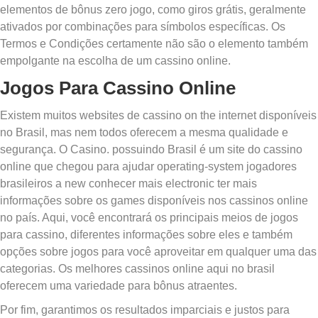
elementos de bônus zero jogo, como giros grátis, geralmente
ativados por combinações para símbolos específicas. Os
Termos e Condições certamente não são o elemento também
empolgante na escolha de um cassino online.
Jogos Para Cassino Online
Existem muitos websites de cassino on the internet disponíveis
no Brasil, mas nem todos oferecem a mesma qualidade e
segurança. O Casino. possuindo Brasil é um site do cassino
online que chegou para ajudar operating-system jogadores
brasileiros a new conhecer mais electronic ter mais
informações sobre os games disponíveis nos cassinos online
no país. Aqui, você encontrará os principais meios de jogos
para cassino, diferentes informações sobre eles e também
opções sobre jogos para você aproveitar em qualquer uma das
categorias. Os melhores cassinos online aqui no brasil
oferecem uma variedade para bônus atraentes.
Por fim, garantimos os resultados imparciais e justos para