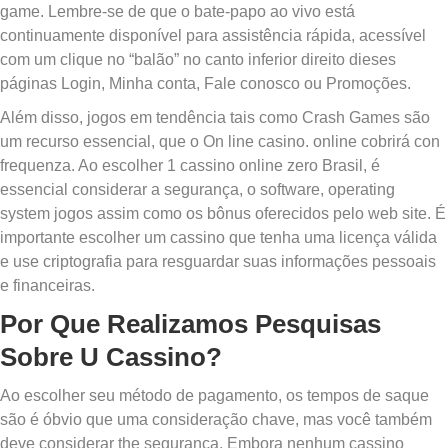
game. Lembre-se de que o bate-papo ao vivo está
continuamente disponível para assistência rápida, acessível
com um clique no “balão” no canto inferior direito dieses
páginas Login, Minha conta, Fale conosco ou Promoções.
Além disso, jogos em tendência tais como Crash Games são
um recurso essencial, que o On line casino. online cobrirá con
frequenza. Ao escolher 1 cassino online zero Brasil, é
essencial considerar a segurança, o software, operating
system jogos assim como os bônus oferecidos pelo web site. É
importante escolher um cassino que tenha uma licença válida
e use criptografia para resguardar suas informações pessoais
e financeiras.
Por Que Realizamos Pesquisas
Sobre U Cassino?
Ao escolher seu método de pagamento, os tempos de saque
são é óbvio que uma consideração chave, mas você também
deve considerar the segurança. Embora nenhum cassino