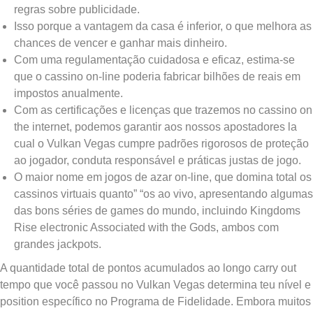
regras sobre publicidade.
Isso porque a vantagem da casa é inferior, o que melhora as
chances de vencer e ganhar mais dinheiro.
Com uma regulamentação cuidadosa e eficaz, estima-se
que o cassino on-line poderia fabricar bilhões de reais em
impostos anualmente.
Com as certificações e licenças que trazemos no cassino on
the internet, podemos garantir aos nossos apostadores la
cual o Vulkan Vegas cumpre padrões rigorosos de proteção
ao jogador, conduta responsável e práticas justas de jogo.
O maior nome em jogos de azar on-line, que domina total os
cassinos virtuais quanto” “os ao vivo, apresentando algumas
das bons séries de games do mundo, incluindo Kingdoms
Rise electronic Associated with the Gods, ambos com
grandes jackpots.
A quantidade total de pontos acumulados ao longo carry out
tempo que você passou no Vulkan Vegas determina teu nível e
position específico no Programa de Fidelidade. Embora muitos