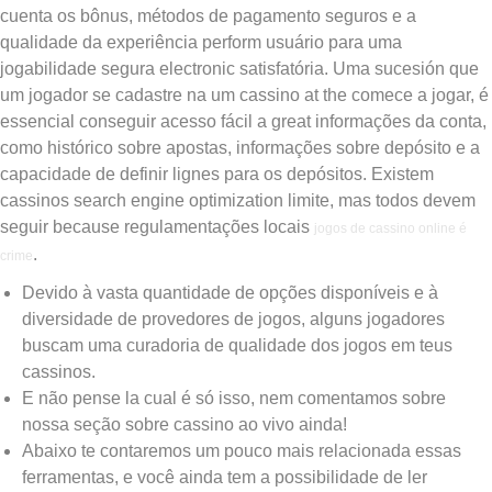
cuenta os bônus, métodos de pagamento seguros e a
qualidade da experiência perform usuário para uma
jogabilidade segura electronic satisfatória. Uma sucesión que
um jogador se cadastre na um cassino at the comece a jogar, é
essencial conseguir acesso fácil a great informações da conta,
como histórico sobre apostas, informações sobre depósito e a
capacidade de definir lignes para os depósitos. Existem
cassinos search engine optimization limite, mas todos devem
seguir because regulamentações locais
jogos de cassino online é
.
crime
Devido à vasta quantidade de opções disponíveis e à
diversidade de provedores de jogos, alguns jogadores
buscam uma curadoria de qualidade dos jogos em teus
cassinos.
E não pense la cual é só isso, nem comentamos sobre
nossa seção sobre cassino ao vivo ainda!
Abaixo te contaremos um pouco mais relacionada essas
ferramentas, e você ainda tem a possibilidade de ler