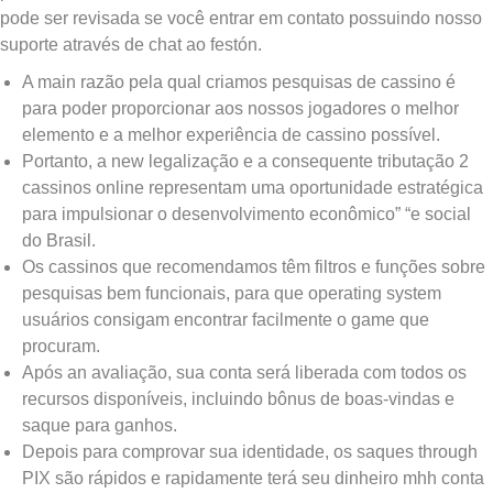
pode ser revisada se você entrar em contato possuindo nosso
suporte através de chat ao festón.
A main razão pela qual criamos pesquisas de cassino é
para poder proporcionar aos nossos jogadores o melhor
elemento e a melhor experiência de cassino possível.
Portanto, a new legalização e a consequente tributação 2
cassinos online representam uma oportunidade estratégica
para impulsionar o desenvolvimento econômico” “e social
do Brasil.
Os cassinos que recomendamos têm filtros e funções sobre
pesquisas bem funcionais, para que operating system
usuários consigam encontrar facilmente o game que
procuram.
Após an avaliação, sua conta será liberada com todos os
recursos disponíveis, incluindo bônus de boas-vindas e
saque para ganhos.
Depois para comprovar sua identidade, os saques through
PIX são rápidos e rapidamente terá seu dinheiro mhh conta