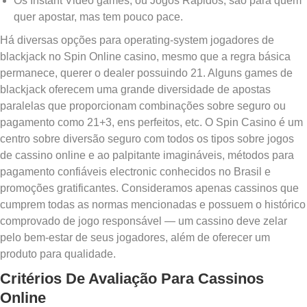
Os Instant Video games, ou Jogos Rápidos, são para quem
quer apostar, mas tem pouco pace.
Há diversas opções para operating-system jogadores de
blackjack no Spin Online casino, mesmo que a regra básica
permanece, querer o dealer possuindo 21. Alguns games de
blackjack oferecem uma grande diversidade de apostas
paralelas que proporcionam combinações sobre seguro ou
pagamento como 21+3, ens perfeitos, etc. O Spin Casino é um
centro sobre diversão seguro com todos os tipos sobre jogos
de cassino online e ao palpitante imagináveis, métodos para
pagamento confiáveis electronic conhecidos no Brasil e
promoções gratificantes. Consideramos apenas cassinos que
cumprem todas as normas mencionadas e possuem o histórico
comprovado de jogo responsável — um cassino deve zelar
pelo bem-estar de seus jogadores, além de oferecer um
produto para qualidade.
Critérios De Avaliação Para Cassinos
Online