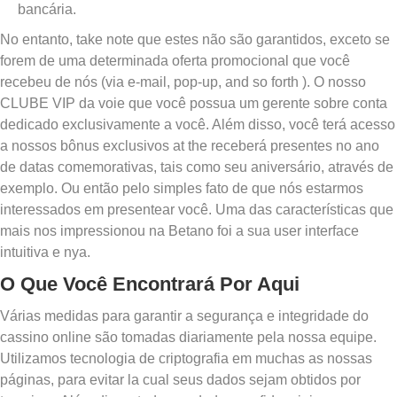
bancária.
No entanto, take note que estes não são garantidos, exceto se
forem de uma determinada oferta promocional que você
recebeu de nós (via e-mail, pop-up, and so forth ). O nosso
CLUBE VIP da voie que você possua um gerente sobre conta
dedicado exclusivamente a você. Além disso, você terá acesso
a nossos bônus exclusivos at the receberá presentes no ano
de datas comemorativas, tais como seu aniversário, através de
exemplo. Ou então pelo simples fato de que nós estarmos
interessados em presentear você. Uma das características que
mais nos impressionou na Betano foi a sua user interface
intuitiva e nya.
O Que Você Encontrará Por Aqui
Várias medidas para garantir a segurança e integridade do
cassino online são tomadas diariamente pela nossa equipe.
Utilizamos tecnologia de criptografia em muchas as nossas
páginas, para evitar la cual seus dados sejam obtidos por