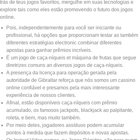
trás de teus jogos favoritos, mergulhe em suas tecnologias e
explore tais como eles estão promovendo o futuro dos jogos
online.
Pois, independentemente para você ser iniciante ou
profissional, há opções que proporcionam testar as também
diferentes estratégias electronic combinar diferentes
apostas para ganhar prêmios incríveis.
É um jogo de caça-níqueis et máquina de frutas que segue
diretrizes comuns an diversos jogos de caça-níqueis.
A presença da licença para operação gerada pela
autoridade de Gibraltar reforça que nós somos um cassino
online confiável e presamos pela mais interessante
experiência de nossos clientes.
Afinal, estão disponíveis caça-níqueis com prêmio
acumulado, os famosos jackpots, blackjack ao palpitante,
roleta, e bem, mas muito também.
Por meio deles, jogadores assíduos podem acumular
pontos à medida que fazem depósitos e novas apostas.