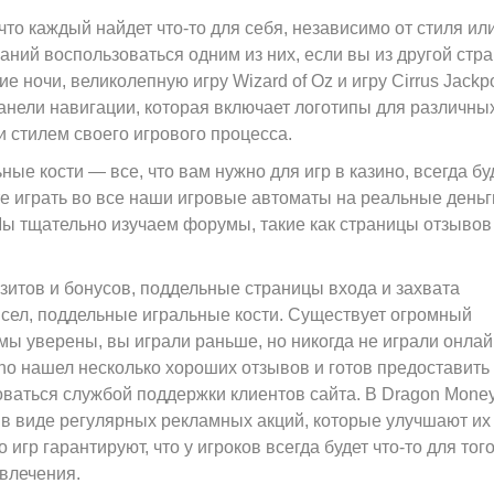
 что каждый найдет что-то для себя, независимо от стиля ил
аний воспользоваться одним из них, если вы из другой стр
ночи, великолепную игру Wizard of Oz и игру Cirrus Jackpo
панели навигации, которая включает логотипы для различны
 стилем своего игрового процесса.
е кости — все, что вам нужно для игр в казино, всегда бу
те играть во все наши игровые автоматы на реальные деньг
Мы тщательно изучаем форумы, такие как страницы отзывов
итов и бонусов, поддельные страницы входа и захвата
исел, поддельные игральные кости. Существует огромный
 мы уверены, вы играли раньше, но никогда не играли онлай
ino нашел несколько хороших отзывов и готов предоставить
зоваться службой поддержки клиентов сайта. В Dragon Mone
в виде регулярных рекламных акций, которые улучшают их
игр гарантируют, что у игроков всегда будет что-то для того
влечения.