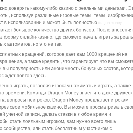
жно доверять какому-либо казино с реальными деньгами. Э
оты, используя различные игровые темы, темы, изображен
ст в использовании и может быть полностью
dragon money
лагает большое количество других бонусов. После внесения
тформу онлайн-казино, где сможете начать играть за реал
х автоматов, но это не так.
есплатных вращений, которое дает вам 1000 вращений на
ращения, а также кредиты, что гарантирует, что вы сможет
ли вы популярность или анонимность бонусных слотов, кото
ас ждет повтор здесь.
нно играть, позволяя игрокам нажимать и играть, а также
го времени. Команда Dragon Money знает, что даже дружеск
на вопросы неигроков. Dragon Money предлагает игрокам
ерез свое мобильное казино. Вы можете просматривать сво
й учетной записи, делать ставки в любое время и
тобы стать лояльным игроком, вам нужно всего лишь
го сообщества, или стать бесплатным участником с