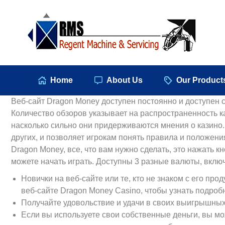
Hom
Home
About Us
Our Product
Веб-сайт Dragon Money доступен постоянно и доступен 
Количество обзоров указывает на распространенность ка
насколько сильно они придерживаются мнения о казино.
других, и позволяет игрокам понять правила и положения
Dragon Money, все, что вам нужно сделать, это нажать к
можете начать играть. Доступны 3 разные валюты, вкл
Новички на веб-сайте или те, кто не знаком с его пр
веб-сайте Dragon Money Casino, чтобы узнать подробн
Получайте удовольствие и удачи в своих выигрышных 
Если вы используете свои собственные деньги, вы мо