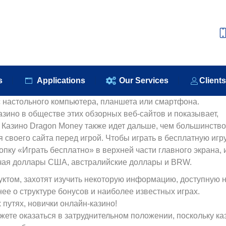
e
About Us
Our Products
Applications
Our S
s
Applications
Our Services
Client
с настольного компьютера, планшета или смартфона.
зино в обществе этих обзорных веб-сайтов и показывает,
 Казино Dragon Money также идет дальше, чем большинство
 своего сайта перед игрой. Чтобы играть в бесплатную игр
нопку «Играть бесплатно» в верхней части главного экрана, 
ючая доллары США, австралийские доллары и BRW.
одуктом, захотят изучить некоторую информацию, доступную 
ее о структуре бонусов и наиболее известных играх.
путях, новички онлайн-казино!
жете оказаться в затруднительном положении, поскольку ка