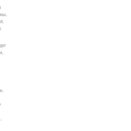
и
аны.
t.
х
дет
и,
н.
y
,