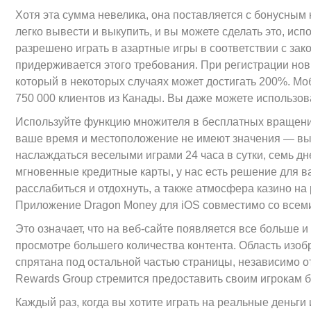
Хотя эта сумма невелика, она поставляется с бонусным
легко вывести и выкупить, и вы можете сделать это, испо
разрешено играть в азартные игры в соответствии с зак
придерживается этого требования. При регистрации но
который в некоторых случаях может достигать 200%. Мо
750 000 клиентов из Канады. Вы даже можете использова
Используйте функцию множителя в бесплатных вращени
ваше время и местоположение не имеют значения — вы 
наслаждаться веселыми играми 24 часа в сутки, семь дн
мгновенные кредитные карты, у нас есть решение для в
расслабиться и отдохнуть, а также атмосфера казино на 
Приложение Dragon Money для iOS совместимо со всеми i
Это означает, что на веб-сайте появляется все больше
просмотре большего количества контента. Область изоб
спрятана под остальной частью страницы, независимо от
Rewards Group стремится предоставить своим игрокам б
Каждый раз, когда вы хотите играть на реальные деньг