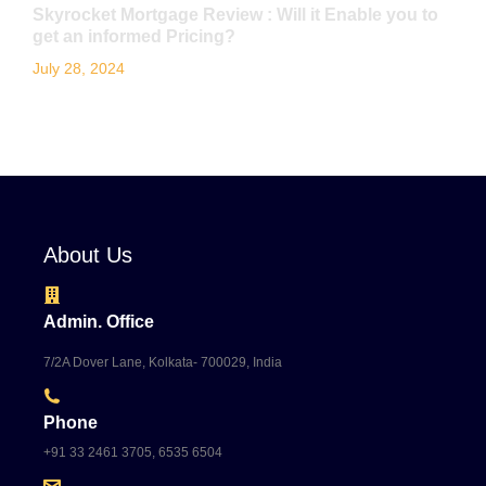
Skyrocket Mortgage Review : Will it Enable you to
get an informed Pricing?
July 28, 2024
About Us
Admin. Office
7/2A Dover Lane, Kolkata- 700029, India
Phone
+91 33 2461 3705, 6535 6504