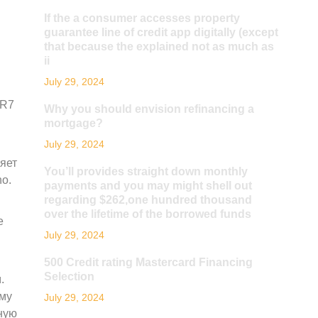
If the a consumer accesses property
guarantee line of credit app digitally (except
that because the explained not as much as
ii
July 29, 2024
 R7
Why you should envision refinancing a
mortgage?
July 29, 2024
ляет
You’ll provides straight down monthly
o.
payments and you may might shell out
regarding $262,one hundred thousand
over the lifetime of the borrowed funds
е
July 29, 2024
500 Credit rating Mastercard Financing
Selection
.
Ему
July 29, 2024
ную