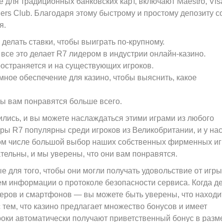
е для традиционных банковских карт, включают Maestro, Vis
Diners Club. Благодаря этому быстрому и простому депозиту с
я.
делать ставки, чтобы выиграть по-крупному.
все это делает R7 лидером в индустрии онлайн-казино.
остраняется и на существующих игроков.
ное обеспечение для казино, чтобы выяснить, какое
ры вам понравятся больше всего.
ились, и вы можете наслаждаться этими играми из любого
гры R7 популярны среди игроков из Великобритании, и у на
 том числе большой выбор наших собственных фирменных иг
тельны, и мы уверены, что они вам понравятся.
 для того, чтобы они могли получать удовольствие от игры
ем информации о протоколе безопасности сервиса. Когда д
еров и смартфонов — вы можете быть уверены, что находи
 тем, что казино предлагает множество бонусов и имеет
роки автоматически получают приветственный бонус в разм