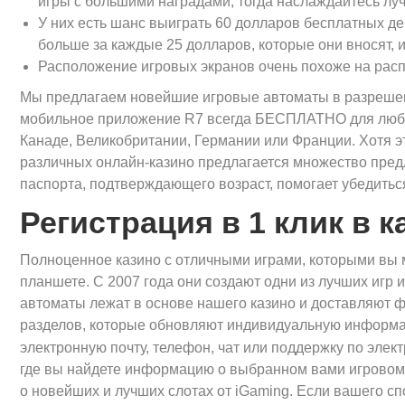
игры с большими наградами, тогда наслаждайтесь лу
У них есть шанс выиграть 60 долларов бесплатных ден
больше за каждые 25 долларов, которые они вносят, и
Расположение игровых экранов очень похоже на рас
Мы предлагаем новейшие игровые автоматы в разрешени
мобильное приложение R7 всегда БЕСПЛАТНО для любог
Канаде, Великобритании, Германии или Франции. Хотя эт
различных онлайн-казино предлагается множество пред
паспорта, подтверждающего возраст, помогает убедиться
Регистрация в 1 клик в к
Полноценное казино с отличными играми, которыми вы 
планшете. С 2007 года они создают одни из лучших игр 
автоматы лежат в основе нашего казино и доставляют фа
разделов, которые обновляют индивидуальную информа
электронную почту, телефон, чат или поддержку по элек
где вы найдете информацию о выбранном вами игровом у
о новейших и лучших слотах от iGaming. Если вашего сп