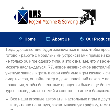
Hom
Home
About Us
Our Product
Тогда удовольствие будет заключаться в том, чтобы прос
готово к работе с мобильными устройствами прямо из к
не только об игре одного типа, а это означает, что у ва
можете наслаждаться. R7, новое независимое австралий
учетную запись, играть в свои любимые игры казино и 
смарт-часов, онлайн-покер и даже новейший покер. У в
вращении, чтобы бесплатные вращения были еще более п
курсе последних стратегий и советов по игре в блэкджек.
Все наши игровые автоматы, настольные игры и друг
интуитивно понятную, захватывающую графику, темат