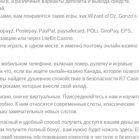
ньги, а различные варианты депозита и вывода средств,
ий.
ми, вам понравятся такие игры, как Wizard of Oz, Gonzo’s
ayz, Postepay, PayPal, paysafecard, POLi, GiroPay, EPS,
нзакцию или через LiteBit Casino.
ете играть, в одном месте, и именно поэтому онлайн-казино
 мобильном телефоне, включая покер, рулетку и игровые
к что, если вы ищете онлайн-казино Канада, которое позво
 вы найдете душевное спокойствие в безопасности R7 Casin
гроками, которые внесли свой вклад.
изни, они не виртуальные. Присоединяйтесь к нам и изучит
робно. К ним относятся современные слоты, классические
ько замечательных новых слотов.
опасный и удобный способ получить доступ к вашим деньгам
 как получите полный бонус, вам нужно будет нажать здесь. 
ысокий уровень обслуживания клиентов и честную и безопас