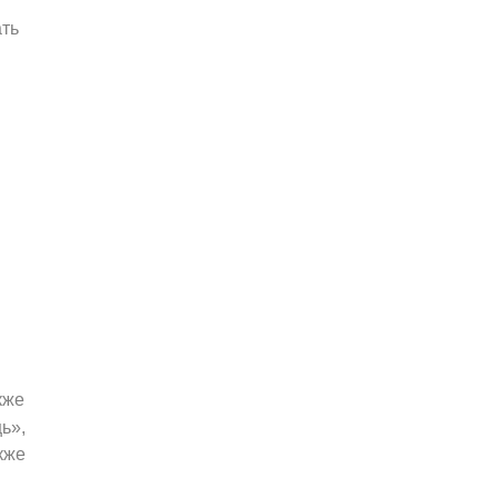
ать
кже
ь»,
кже