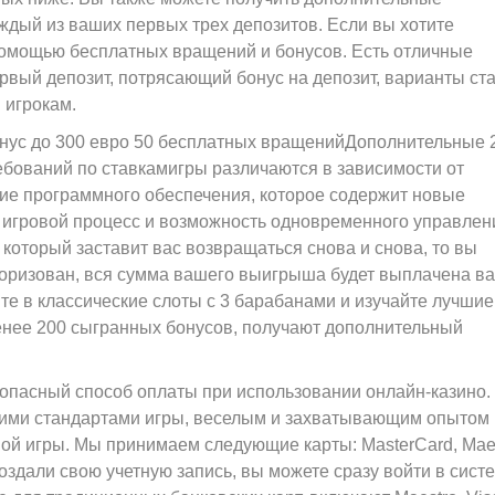
ждый из ваших первых трех депозитов. Если вы хотите
 помощью бесплатных вращений и бонусов. Есть отличные
вый депозит, потрясающий бонус на депозит, варианты ст
 игрокам.
нус до 300 евро 50 бесплатных вращенийДополнительные 
бований по ставкамигры различаются в зависимости от
ние программного обеспечения, которое содержит новые
й игровой процесс и возможность одновременного управлен
 который заставит вас возвращаться снова и снова, то вы
вторизован, вся сумма вашего выигрыша будет выплачена в
те в классические слоты с 3 барабанами и изучайте лучшие
 менее 200 сыгранных бонусов, получают дополнительный
опасный способ оплаты при использовании онлайн-казино.
окими стандартами игры, веселым и захватывающим опытом 
ой игры. Мы принимаем следующие карты: MasterCard, Maes
вы создали свою учетную запись, вы можете сразу войти в сист