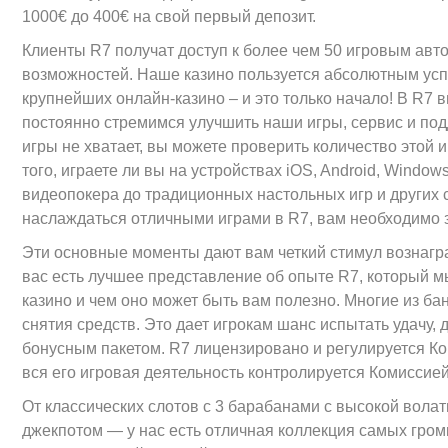
1000€ до 400€ на свой первый депозит.
Клиенты R7 получат доступ к более чем 50 игровым ав
возможностей. Наше казино пользуется абсолютным усп
крупнейших онлайн-казино – и это только начало! В R7 
постоянно стремимся улучшить наши игры, сервис и под
игры не хватает, вы можете проверить количество этой и
того, играете ли вы на устройствах iOS, Android, Window
видеопокера до традиционных настольных игр и других 
наслаждаться отличными играми в R7, вам необходимо з
Эти основные моменты дают вам четкий стимул вознаграж
вас есть лучшее представление об опыте R7, который м
казино и чем оно может быть вам полезно. Многие из бан
снятия средств. Это дает игрокам шанс испытать удачу,
бонусным пакетом. R7 лицензировано и регулируется Ко
вся его игровая деятельность контролируется Комиссие
От классических слотов с 3 барабанами с высокой вол
джекпотом — у нас есть отличная коллекция самых громк