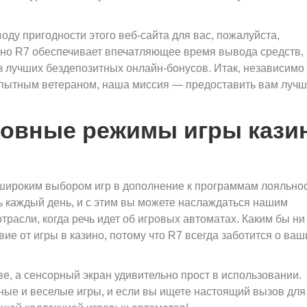
оду пригодности этого веб-сайта для вас, пожалуйста,
ино R7 обеспечивает впечатляющее время вывода средств, 
з лучших бездепозитных онлайн-бонусов. Итак, независимо 
 опытным ветераном, наша миссия — предоставить вам луч
новные режимы игры кази
 широким выбором игр в дополнение к программам лояльнос
ть каждый день, и с этим вы можете наслаждаться нашим
расли, когда речь идет об игровых автоматах. Каким бы ни
ие от игры в казино, потому что R7 всегда заботится о ваш
ве, а сенсорный экран удивительно прост в использовании.
ные и веселые игры, и если вы ищете настоящий вызов для