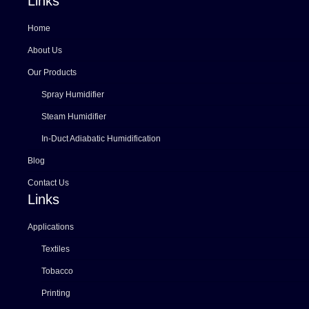
Links
Home
About Us
Our Products
Spray Humidifier
Steam Humidifier
In-Duct Adiabatic Humidification
Blog
Contact Us
Links
Applications
Textiles
Tobacco
Printing