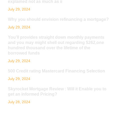
explained not as much as ii
July 29, 2024
Why you should envision refinancing a mortgage?
July 29, 2024
You’ll provides straight down monthly payments
and you may might shell out regarding $262,one
hundred thousand over the lifetime of the
borrowed funds
July 29, 2024
500 Credit rating Mastercard Financing Selection
July 29, 2024
Skyrocket Mortgage Review : Will it Enable you to
get an informed Pricing?
July 28, 2024