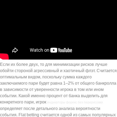
Если их более двух, то для минимизации рисков лучше
обойти стороной агрессивный и хаотичный флэт. Считается
оптимальным видом, поскольку сумма каждого
заключаемого пари будет равна 1–2% от общего банкролла
в зависимости от уверенности игрока в том или ином
событии. Какой именно процент от банка выделить для
конкретного пари, игрок
индикаторы форекс без перерисовки
определяет после детального анализа вероятности
события. Flat betting считается одной из самых популярных