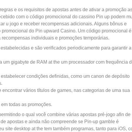
egras e os requisitos de apostas antes de ativar a promoção a
ecebido com o código promocional do cassino Pin up podem mu
icar u jogo e receber recompensas adicionais. Alguns bônus e
o promocional do Pin upward Casino. Um código promocional é
 recompensas individuais e promoções temporárias.
estabelecidas e são verificados periodicamente para garantir a
sta um gigabyte de RAM at the um processador com frequência 
o estabelecer condições definidas, como um canon de depósito
s.
 encontrar vários títulos de games, nas categorias de uma sua
ão em todas as promoções.
ermitindo o qual você combine várias apostas pré-jogo afin de
e de apostas e ainda não compreende se Pin-up gamble é
eu site desktop at the tem também programas, tanto para iOS, 