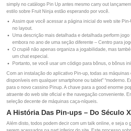
simply no catálogo Pin Up antes mesmo carry out lançamento
estilo sobre Fruit Ninja estão esperando por você.
Assim que você acessar a página inicial do web site Pin-
no layout.
Uma descrição mais detalhada e detalhada perform jogo t
embora no ano de uma seção diferente – Centro para jog
O crupiê não apenas organiza a jogabilidade, mas também
um chat especial.
Portanto, se você usar um código para bônus, o bônus in
Com an instalação do aplicativo Pin-up, todas as máquinas 
disponíveis em qualquer smartphone ou tablet” “moderno. Em
para o novo cassino Pinup. A chave para a good enorme popu
atraente do web site oficial e the navegação conveniente.
seleção decente de máquinas caça-níqueis.
A História Das Pin-ups – Do Século X
Além disto, todos podem decir com um talk online, e seja o
serem acessados na part inferior do site. Este processo s