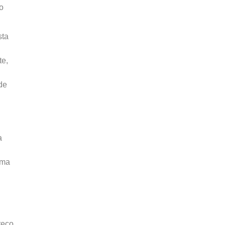
o
sta
te,
de
a
uma
reço