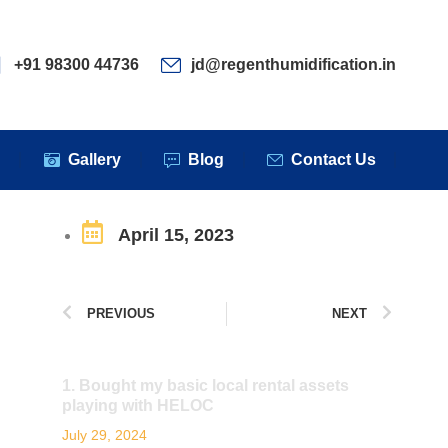
ervices
Clients
Gallery
Blog
Contact Us
+91 98300 44736
jd@regenthumidification.in
s
Gallery
Blog
Contact Us
April 15, 2023
PREVIOUS
NEXT
1. Bought my basic local rental assets
playing with HELOC
July 29, 2024