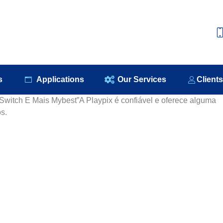
e
About Us
Our Products
Applications
Our S
s
Applications
Our Services
Client
Switch E Mais Mybest”
A Playpix é confiável e oferece alguma
s.