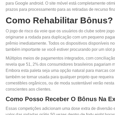
para Google android. O site móvel está completamente otimi
prazos para processamento para as retiradas de recurso fina
Como Rehabilitar Bônus?
O jogo de risco da voie que os usuários do clube sobre j
originarse a rodada para duplicação com um pequeno paga
prêmio imediatamente. Todos os dispositivos disponíveis no
também importante se você estiver procurando por um slot pa
Múltiplos meios de pagamentos integrados, com conciliação
revela que 51, 2% dos consumidores brasileiros pagariam m
Embora esta paleta seja uma opção natural para marcas com
também se tornar usada para qualquer projeto que requeira
comestibles orgânicos, ou de moda sustentável verão nesta
conscientes aos clientes.
Como Posso Receber O Bônus Na Ex
Essas competições adicionam uma dose extra de diversão e
valor das rodadas grátis 50 vezes dentro de forty eight horas