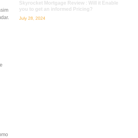
Skyrocket Mortgage Review : Will it Enable
you to get an informed Pricing?
ssim
dar.
July 28, 2024
de
como