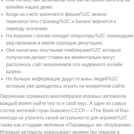
копейки наших денег.
Когда на счете закончатся фишки%2C можно
перезапустить страницу%2C и баланс вернется к
периоду значению.
На верхние строчки попадет операторы%2C прошедшие
ряд проверок и имели хорошую репутацию.
Они написаны опытными гемблерами%2C которые
получасом делают ставки же моментально могут
распознать сайт мошенников ото надежного онлайн
казино.
Но больше информации дадут отзывы людей%2C
которым уже доводилось играть на конкретном сайте.
Окружении огромного многообразия игровых автоматов
каждый может найти что-то и свой вкус. А один из самых
слотов жителей стран бывшего СССР – «The Book of Ra»
никогда не утратить своей актуальности для игроков%2C
также как и годами любимые «Пирамиды» же «Клубнички».
Игровые автоматы охватывают множество тематик и