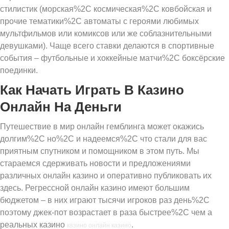
стилистик (морская%2C космическая%2C ковбойская и
прочие тематики%2C автоматы с героями любимых
мультфильмов или комиксов или же соблазнительными
девушками). Чаще всего ставки делаются в спортивные
события – футбольные и хоккейные матчи%2C боксёрские
поединки.
Как Начать Играть В Казино
Онлайн На Деньги
Путешествие в мир онлайн гемблинга может окажись
долгим%2C но%2C и надеемся%2C что стали для вас
приятным спутником и помощником в этом путь. Мы
стараемся сдерживать новости и предложениями
различных онлайн казино и оперативно публиковать их
здесь. Регрессной онлайн казино имеют большим
бюджетом – в них играют тысячи игроков раз день%2C
поэтому джек-пот возрастает в раза быстрее%2C чем а
реальных казино
.
казино онлайн казино