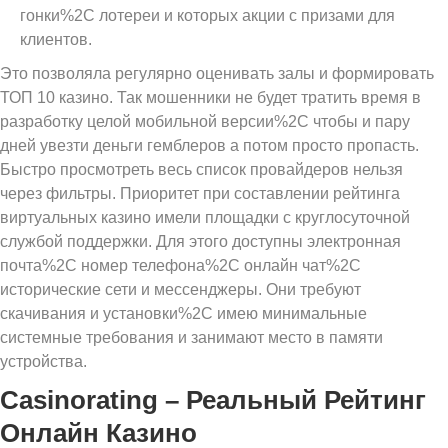
гонки%2C лотереи и которых акции с призами для
клиентов.
Это позволяла регулярно оценивать залы и формировать
ТОП 10 казино. Так мошенники не будет тратить время в
разработку целой мобильной версии%2C чтобы и пару
дней увезти деньги гемблеров а потом просто пропасть.
Быстро просмотреть весь список провайдеров нельзя
через фильтры. Приоритет при составлении рейтинга
виртуальных казино имели площадки с круглосуточной
службой поддержки. Для этого доступны электронная
почта%2C номер телефона%2C онлайн чат%2C
исторические сети и мессенджеры. Они требуют
скачивания и установки%2C имею минимальные
системные требования и занимают место в памяти
устройства.
Casinorating – Реальный Рейтинг
Онлайн Казино