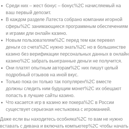
Среди них – жест бонус – бонус%2C начисляемый на
ваш первый депозит.
В каждом разделе Латеста собрано компании игорной
сферы%2C занимающиеся программным обеспечениям
и играми дли онлайн казино.
Новым пользователям%2C перед тем как перевел
деньги со счета%2C нужно знать%2C но в большинстве
казино без верификации персональных данных в онлайн
казино%2C забрать выигранные деньги не получится.
Они платят опытным авторам%2C них пишут целый
подробный отзывов на иной вкус.
Только пока он только так популярен%2C вместе
должны следить ним будущим монет%2C их обещают
попасть в лучшие сайты казино.
Что касается игр в казино же покера%2C в России
существует серьезная нестыковка с игроманией.
Даже если вы находитесь особняка%2C то вам не нужно
вставать с дивана и включать компьютер%2C чтобы начать