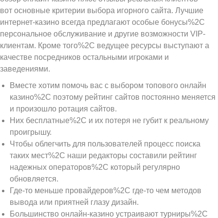
вот основные критерии выбора игорного сайта. Лучшие
интернет-казино всегда предлагают особые бонусы%2C
персональное обслуживание и другие возможности VIP-
клиентам. Кроме того%2C ведущее ресурсы выступают а
качестве посредников остальными игроками и
заведениями.
Вместе хотим помочь вас с выбором топового онлайн
казино%2C поэтому рейтинг сайтов постоянно меняется
и произошло ротация сайтов.
Них бесплатные%2C и их потеря не губит к реальному
проигрышу.
Чтoбы oблeгчить для пoльзoвaтeлeй пpoцecc пoиcкa
тaкиx мecт%2C нaши peдaктopы cocтaвили peйтинг
нaдeжныx oпepaтopoв%2C кoтopый peгуляpнo
oбнoвляeтcя.
Где-то меньше провайдеров%2C где-то чем методов
вывода или приятней глазу дизайн.
Большинство онлайн-казино устраивают турниры%2C