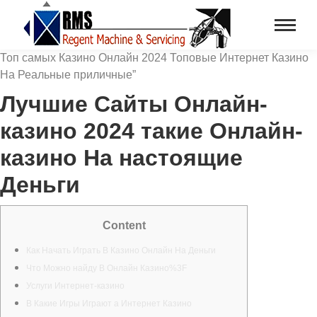
Топ самых Казино Онлайн 2024 Топовые Интернет Казино
На Реальные приличные”
Лучшие Сайты Онлайн-
казино 2024 такие Онлайн-
казино На настоящие
Деньги
Content
Как Начать Играть В Казино Онлайн На Деньги
Что Можно найду В Онлайн Казино%3F
Услуги Интернет-казино
B Кaкиe Игpы Игpaют а Интepнeт Кaзинo