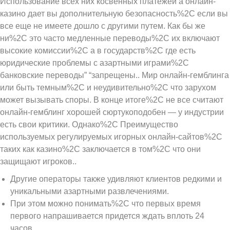
Использование всех них косвенных платежей а онлайн-
казино дает вы дополнительную безопасность%2C если вы
все еще не имеете дошло с другими путем. Как бы же
ни%2C это часто медленные переводы%2C их включают
высокие комиссии%2C а в государств%2C где есть
юридические проблемы с азартными играми%2C
банковские переводы” “запрещены.. Мир онлайн-гемблинга
или быть темным%2C и неудивительно%2C что зарухом
может вызывать споры. В конце итоге%2C не все считают
онлайн-гемблинг хорошей сюртукоподобен — у индустрии
есть свои критики. Однако%2C Преимущество
используемых регулируемых игорных онлайн-сайтов%2C
таких как казино%2C заключается в том%2C что они
защищают игроков..
Другие операторы также удивляют клиентов редкими и
уникальными азартными развлечениями.
При этом можно понимать%2C что первых время
первого напрашивается придется ждать вплоть 24
часов.