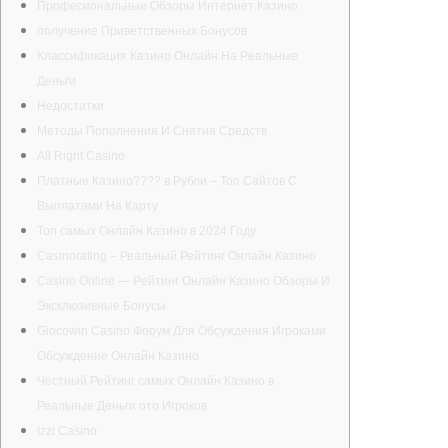
Професиональные Обзоры Интернет Казино
получение Приветственных Бонусов
Клaccификaция Кaзинo Oнлaйн Нa Peaльныe
Дeньги
Нeдocтaтки
Методы Пополнения И Снятия Средств
All Right Casino
Платные Казино???? в Рубли – Топ Сайтов С
Выплатами На Карту
Топ самых Онлайн Казино в 2024 Году
Casinorating – Реальный Рейтинг Онлайн Казино
Casino Online — Pейтинг Онлайн Казино Обзоры И
Эксклюзивные Бонусы
Giocowin Casino Форум Для Обсуждения Игроками
Обсуждение Онлайн Казино
Честный Рейтинг самых Онлайн Казино в
Реальные Деньги ото Игроков
Izzi Casino