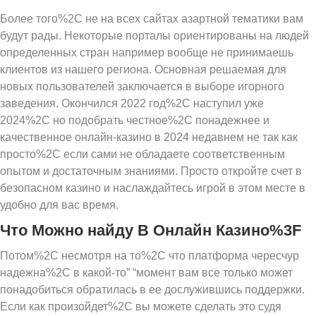
Более того%2C не на всех сайтах азартной тематики вам
будут рады. Некоторые порталы ориентированы на людей
определенных стран например вообще не принимаешь
клиентов из нашего региона. Основная решаемая для
новых пользователей заключается в выборе игорного
заведения. Окончился 2022 год%2C наступил уже
2024%2C но подобрать честное%2C понадежнее и
качественное онлайн-казино в 2024 недавнем не так как
просто%2C если сами не обладаете соответственным
опытом и достаточным знаниями. Просто откройте счет в
безопасном казино и наслаждайтесь игрой в этом месте в
удобно для вас время.
Что Можно найду В Онлайн Казино%3F
Потом%2C несмотря на то%2C что платформа чересчур
надежна%2C в какой-то” “момент вам все только может
понадобиться обратилась в ее дослужившись поддержки.
Если как произойдет%2C вы можете сделать это судя