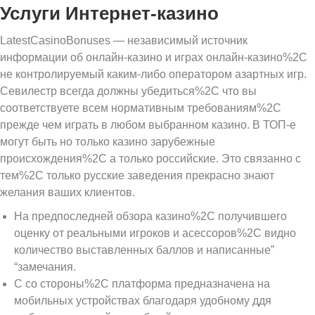
Услуги Интернет-казино
LatestCasinoBonuses — независимый источник
информации об онлайн-казино и играх онлайн-казино%2C
не контролируемый каким-либо оператором азартных игр.
Севилестр всегда должны убедиться%2C что вы
соответствуете всем нормативным требованиям%2C
прежде чем играть в любом выбранном казино. В ТОП-е
могут быть но только казино зарубежные
происхождения%2C а только российские. Это связанно с
тем%2C только русские заведения прекрасно знают
желания ваших клиентов.
На предпоследней обзора казино%2C получившего
оценку от реальными игроков и асессоров%2C видно
количество выставленных баллов и написанные”
“замечания.
С со стороны%2C платформа предназначена на
мобильных устройствах благодаря удобному ддя