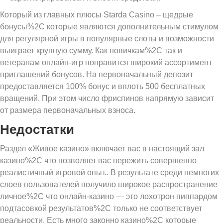
Который из главных плюсы Starda Casino – щедрые
бонусы%2C которые являются дополнительным стимулом
для регулярной игры в популярные слоты и возможности
выиграет крупную сумму. Как новичкам%2C так и
ветеранам онлайн-игр понравится широкий ассортимент
приглашений бонусов. На первоначальный депозит
предоставляется 100% бонус и вплоть 500 бесплатных
вращений. При этом число фриспинов напрямую зависит
от размера первоначальных взноса.
Нeдocтaтки
Раздел «Живое казино» включает вас в настоящий зал
казино%2C что позволяет вас пережить совершенно
реалистичный игровой опыт.. В результате среди немногих
слоев пользователей получило широкое распространение
личное%2C что онлайн-казино — это лохотрон пиппардом
подтасовкой результатов%2C только не соответствует
реальности. Есть много законно казино%2C которые