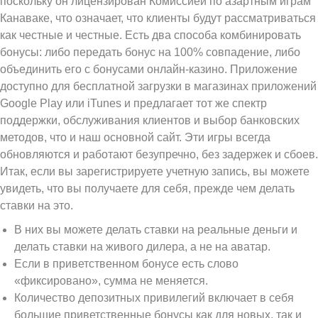
поскольку он лицензирован Комиссией по азартным играм
Канаваке, что означает, что клиенты будут рассматриваться
как честные и честные. Есть два способа комбинировать
бонусы: либо передать бонус на 100% совпадение, либо
объединить его с бонусами онлайн-казино. Приложение
доступно для бесплатной загрузки в магазинах приложений
Google Play или iTunes и предлагает тот же спектр
поддержки, обслуживания клиентов и выбор банковских
методов, что и наш основной сайт. Эти игры всегда
обновляются и работают безупречно, без задержек и сбоев.
Итак, если вы зарегистрируете учетную запись, вы можете
увидеть, что вы получаете для себя, прежде чем делать
ставки на это.
В них вы можете делать ставки на реальные деньги и
делать ставки на живого дилера, а не на аватар.
Если в приветственном бонусе есть слово
«фиксировано», сумма не меняется.
Количество депозитных привилегий включает в себя
большие приветственные бонусы как для новых, так и