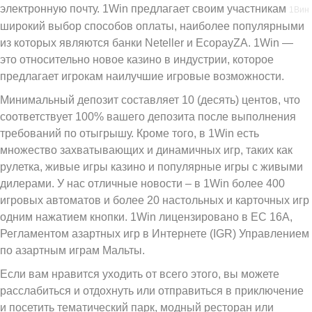
электронную почту. 1Win предлагает своим участникам
1Вин
широкий выбор способов оплаты, наиболее популярными
из которых являются банки Neteller и EcopayZA. 1Win —
это относительно новое казино в индустрии, которое
предлагает игрокам наилучшие игровые возможности.
Минимальный депозит составляет 10 (десять) центов, что
соответствует 100% вашего депозита после выполнения
требований по отыгрышу. Кроме того, в 1Win есть
множество захватывающих и динамичных игр, таких как
рулетка, живые игры казино и популярные игры с живыми
дилерами. У нас отличные новости – в 1Win более 400
игровых автоматов и более 20 настольных и карточных игр
одним нажатием кнопки. 1Win лицензировано в ЕС 16A,
Регламентом азартных игр в Интернете (IGR) Управлением
по азартным играм Мальты.
Если вам нравится уходить от всего этого, вы можете
расслабиться и отдохнуть или отправиться в приключение
и посетить тематический парк, модный ресторан или