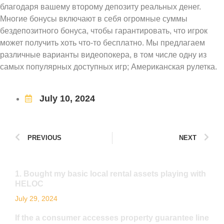
благодаря вашему второму депозиту реальных денег.
Многие бонусы включают в себя огромные суммы
бездепозитного бонуса, чтобы гарантировать, что игрок
может получить хоть что-то бесплатно. Мы предлагаем
различные варианты видеопокера, в том числе одну из
самых популярных доступных игр; Американская рулетка.
July 10, 2024
PREVIOUS
NEXT
1. Bought my basic local rental assets playing with
HELOC
July 29, 2024
If the a consumer accesses property guarantee line