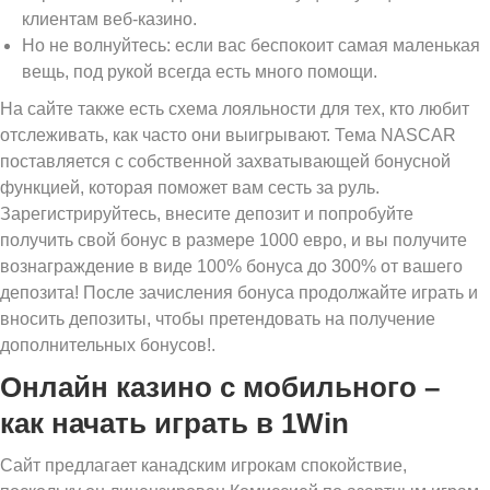
клиентам веб-казино.
Но не волнуйтесь: если вас беспокоит самая маленькая
вещь, под рукой всегда есть много помощи.
На сайте также есть схема лояльности для тех, кто любит
отслеживать, как часто они выигрывают. Тема NASCAR
поставляется с собственной захватывающей бонусной
функцией, которая поможет вам сесть за руль.
Зарегистрируйтесь, внесите депозит и попробуйте
получить свой бонус в размере 1000 евро, и вы получите
вознаграждение в виде 100% бонуса до 300% от вашего
депозита! После зачисления бонуса продолжайте играть и
вносить депозиты, чтобы претендовать на получение
дополнительных бонусов!.
Онлайн казино с мобильного –
как начать играть в 1Win
Сайт предлагает канадским игрокам спокойствие,