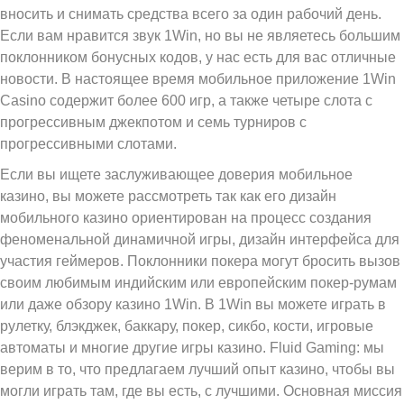
вносить и снимать средства всего за один рабочий день.
Если вам нравится звук 1Win, но вы не являетесь большим
поклонником бонусных кодов, у нас есть для вас отличные
новости. В настоящее время мобильное приложение 1Win
Casino содержит более 600 игр, а также четыре слота с
прогрессивным джекпотом и семь турниров с
прогрессивными слотами.
Если вы ищете заслуживающее доверия мобильное
казино, вы можете рассмотреть так как его дизайн
мобильного казино ориентирован на процесс создания
феноменальной динамичной игры, дизайн интерфейса для
участия геймеров. Поклонники покера могут бросить вызов
своим любимым индийским или европейским покер-румам
или даже обзору казино 1Win. В 1Win вы можете играть в
рулетку, блэкджек, баккару, покер, сикбо, кости, игровые
автоматы и многие другие игры казино. Fluid Gaming: мы
верим в то, что предлагаем лучший опыт казино, чтобы вы
могли играть там, где вы есть, с лучшими. Основная миссия