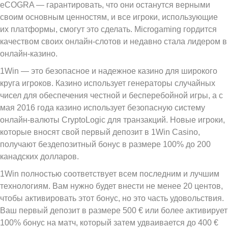
eCOGRA — гарантировать, что они останутся верными
своим основным ценностям, и все игроки, использующие
их платформы, смогут это сделать. Microgaming гордится
качеством своих онлайн-слотов и недавно стала лидером в
онлайн-казино.
1Win — это безопасное и надежное казино для широкого
круга игроков. Казино использует генераторы случайных
чисел для обеспечения честной и бесперебойной игры, а с
мая 2016 года казино использует безопасную систему
онлайн-валюты CryptoLogic для транзакций. Новые игроки,
которые вносят свой первый депозит в 1Win Casino,
получают бездепозитный бонус в размере 100% до 200
канадских долларов.
1Win полностью соответствует всем последним и лучшим
технологиям. Вам нужно будет внести не менее 20 центов,
чтобы активировать этот бонус, но это часть удовольствия.
Ваш первый депозит в размере 500 € или более активирует
100% бонус на матч, который затем удваивается до 400 €