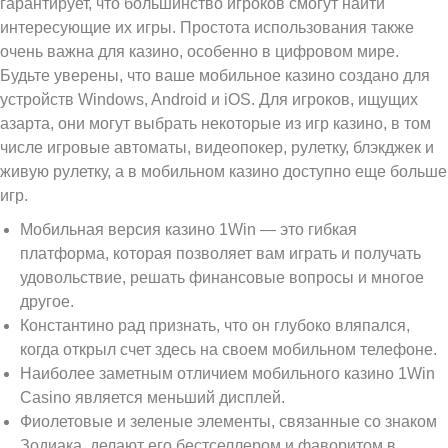
гарантирует, что большинство игроков смогут найти
интересующие их игры. Простота использования также
очень важна для казино, особенно в цифровом мире.
Будьте уверены, что ваше мобильное казино создано для
устройств Windows, Android и iOS. Для игроков, ищущих
азарта, они могут выбрать некоторые из игр казино, в том
числе игровые автоматы, видеопокер, рулетку, блэкджек и
живую рулетку, а в мобильном казино доступно еще больше
игр.
Мобильная версия казино 1Win — это гибкая
платформа, которая позволяет вам играть и получать
удовольствие, решать финансовые вопросы и многое
другое.
Константино рад признать, что он глубоко вляпался,
когда открыл счет здесь на своем мобильном телефоне.
Наиболее заметным отличием мобильного казино 1Win
Casino является меньший дисплей.
Фиолетовые и зеленые элементы, связанные со знаком
Зодиака, делают его бестселлером и фаворитом в