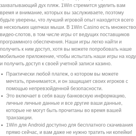
захватывающий дух пляж. 1Win стремится уделить вам
время и внимание, которых вы заслуживаете, поэтому
будьте уверены, что лучший игровой опыт находится всего
в нескольких щелчках мыши. В 1Win Casino есть множество
видео-слотов, в том числе игры от ведущих поставщиков
программного обеспечения. Наши игры легко найти и
получить к ним доступ, хотя вы можете попробовать наше
мобильное приложение, чтобы испытать наши игры на ходу
и получить доступ к своей учетной записи казино.
Практически любой платеж, о котором вы можете
мечтать, принимается, и он защищает своих игроков с
помощью непревзойденной безопасности.
Это включает в себя вашу банковскую информацию,
личные личные данные и все другие ваши данные,
которые не могут быть прочитаны во время вашей
транзакции.
1Win для Android доступно для бесплатного скачивания
прямо сейчас, и вам даже не нужно тратить ни копейки!