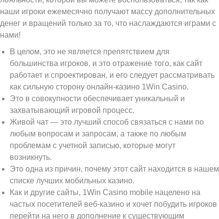
наши игроки ежемесячно получают массу дополнительных
денег и вращений только за то, что наслаждаются играми с
нами!
В целом, это не является препятствием для
большинства игроков, и это отражение того, как сайт
работает и спроектирован, и его следует рассматривать
как сильную сторону онлайн-казино 1Win Casino.
Это в совокупности обеспечивает уникальный и
захватывающий игровой процесс.
Живой чат — это лучший способ связаться с нами по
любым вопросам и запросам, а также по любым
проблемам с учетной записью, которые могут
возникнуть.
Это одна из причин, почему этот сайт находится в нашем
списке лучших мобильных казино.
Как и другие сайты, 1Win Casino mobile нацелено на
частых посетителей веб-казино и хочет побудить игроков
перейти на него в дополнение к существующим