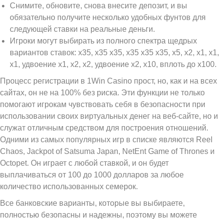
Снимите, обновите, снова внесите депозит, и вы
обязательно получите несколько удобных фунтов для
следующей ставки на реальные деньги.
Игроки могут выбирать из полного спектра щедрых
вариантов ставок: x35, x35 x35, x35 x35 x35, x5, x2, x1, x1,
x1, удвоение x1, x2, x2, удвоение x2, x10, вплоть до x100.
Процесс регистрации в 1Win Casino прост, но, как и на всех
сайтах, он не на 100% без риска. Эти функции не только
помогают игрокам чувствовать себя в безопасности при
использовании своих виртуальных денег на веб-сайте, но и
служат отличным средством для построения отношений.
Одними из самых популярных игр в списке являются Reel
Chaos, Jackpot of Satsuma Japan, NetEnt Game of Thrones и
Octopet. Он играет с любой ставкой, и он будет
выплачиваться от 100 до 1000 долларов за любое
количество использованных семерок.
Все банковские варианты, которые вы выбираете,
полностью безопасны и надежны, поэтому вы можете