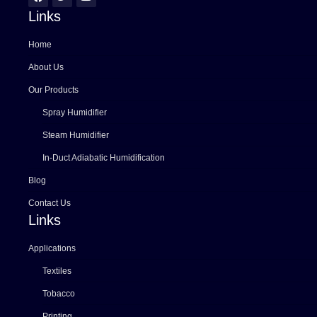
Links
Home
About Us
Our Products
Spray Humidifier
Steam Humidifier
In-Duct Adiabatic Humidification
Blog
Contact Us
Links
Applications
Textiles
Tobacco
Printing