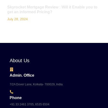
Skyrocket Mortgage Review : Will it Enable you to
get an informed Pricing?
July 28, 2024
About Us
Admin. Office
7/2A Dover Lane, Kolkata- 700029, India
Phone
+91 33 2461 3705, 6535 6504